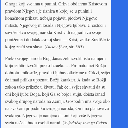
Onoga koji sve ima u punini. Crkva obdarena Kristovom
pravdom Njegova je riznica u kojoj se u punini i
konačnom prikazu trebaju pojaviti plodovi Njegove
milosti, Njegovog milosrđa i Njegove ljubavi. U čistoći i
savršenstvu svojeg naroda Krist vidi nagradu za svoje
poniženje i dodatak svojoj slavi — Krist, veliko Središte iz
kojeg zrači sva slava. (
Isusov život
, str. 565)
Preko svojeg naroda Bog danas želi izvršiti istu namjeru
koju je htio izvršiti preko Izraela. … Promatrajući Božju
dobrotu, milosrđe, pravdu i ljubav otkrivene u Crkvi, svijet
će imati priliku upoznati Božji karakter. A kada se Božji
zakon tako prikaže u životu, čak će i svijet shvatiti da su
oni koji ljube Boga, koji Ga se boje i štuju, doista iznad
svakog drugog naroda na Zemlji. Gospodin ima svoje oko
na svakom pripadniku svojega naroda; On ima planove za
svakoga. Njegova je namjera da oni koji vrše Njegova
sveta načela budu osobit narod. (
Svjedočanstva za Crkvu
,