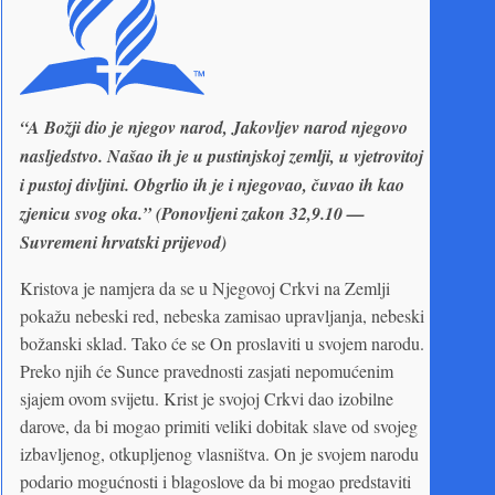
“A Božji dio je njegov narod, Jakovljev narod njegovo
nasljedstvo. Našao ih je u pustinjskoj zemlji, u vjetrovitoj
i pustoj divljini. Obgrlio ih je i njegovao, čuvao ih kao
zjenicu svog oka.” (Ponovljeni zakon 32,9.10 —
Suvremeni hrvatski prijevod)
Kristova je namjera da se u Njegovoj Crkvi na Zemlji
pokažu nebeski red, nebeska zamisao upravljanja, nebeski
božanski sklad. Tako će se On proslaviti u svojem narodu.
Preko njih će Sunce pravednosti zasjati nepomućenim
sjajem ovom svijetu. Krist je svojoj Crkvi dao izobilne
darove, da bi mogao primiti veliki dobitak slave od svojeg
izbavljenog, otkupljenog vlasništva. On je svojem narodu
podario mogućnosti i blagoslove da bi mogao predstaviti