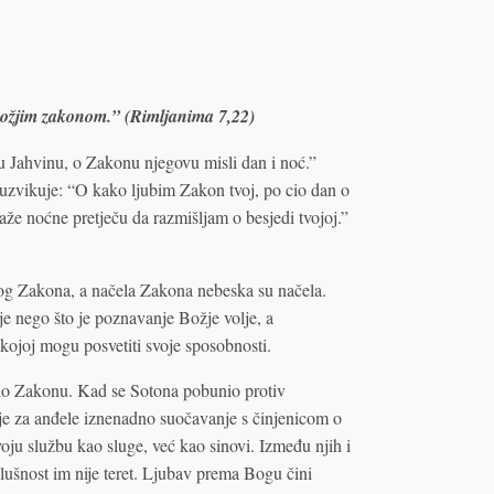
s Božjim zakonom.” (Rimljanima 7,22)
 Jahvinu, o Zakonu njegovu misli dan i noć.”
 uzvikuje: “O kako ljubim Zakon tvoj, po cio dan o
že noćne pretječu da razmišljam o besjedi tvojoj.”
tog Zakona, a načela Zakona nebeska su načela.
je nego što je poznavanje Božje volje, a
 kojoj mogu posvetiti svoje sposobnosti.
jilo Zakonu. Kad se Sotona pobunio protiv
e za anđele iznenadno suočavanje s činjenicom o
voju službu kao sluge, već kao sinovi. Između njih i
slušnost im nije teret. Ljubav prema Bogu čini