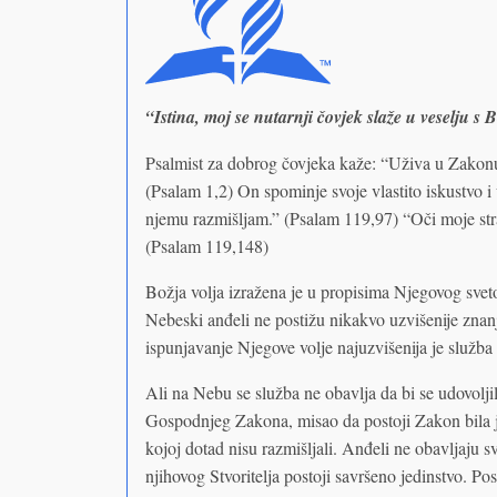
“Istina, moj se nutarnji čovjek slaže u veselju 
Psalmist za dobrog čovjeka kaže: “Uživa u Zakonu
(Psalam 1,2) On spominje svoje vlastito iskustvo i
njemu razmišljam.” (Psalam 119,97) “Oči moje stra
(Psalam 119,148)
Božja volja izražena je u propisima Njegovog sve
Nebeski anđeli ne postižu nikakvo uzvišenije znan
ispunjavanje Njegove volje najuzvišenija je služba
Ali na Nebu se služba ne obavlja da bi se udovol
Gospodnjeg Zakona, misao da postoji Zakon bila j
kojoj dotad nisu razmišljali. Anđeli ne obavljaju s
njihovog Stvoritelja postoji savršeno jedinstvo. Po