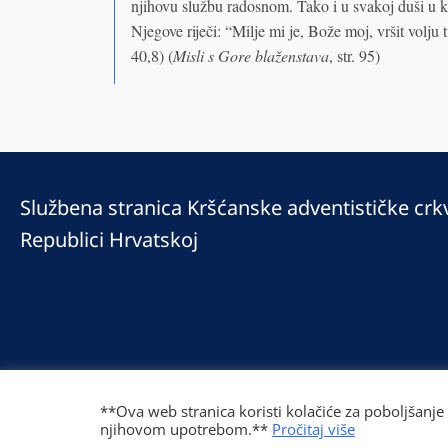
njihovu službu radosnom. Tako i u svakoj duši u k
Njegove riječi: “Milje mi je, Bože moj, vršit volju
40,8) (
Misli s Gore blaženstava
, str. 95)
Službena stranica Kršćanske adventističke crk
Republici Hrvatskoj
© 2025 Copyright © 2023 Kršćanska adventistička crkva u Republici Hrv
Prilaz Gjure Deželića 77 Zagreb 10000 Hrvatska 01 236 1900
**Ova web stranica koristi kolačiće za poboljšanje
njihovom upotrebom.**
Pročitaj više