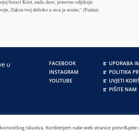
ojoj boravi Krist, nada slave, ponovno odjekuju
 tvoju, Zakon tvoj duboko u srcu ja nosim.” (Psalam
FACEBOOK
UPORABA IM
ve u
INSTAGRAM
POLITIKA P
YOUTUBE
UVJETI KORI
PIŠITE NAM
atskoj
 korisničkog iskustva. Korištenjem naše web stranice potvrđujete d