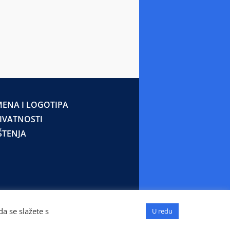
ENA I LOGOTIPA
RIVATNOSTI
ŠTENJA
a se slažete s
U redu