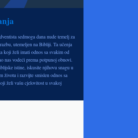
anja
dventista sedmoga dana nude temelj za
razbu, utemeljen na Bibliji. Ta učenja
a koji želi imati odnos sa svakim od
no nas vodeći prema potpunoj obnovi.
iblijske istine, iskusite njihovu snagu u
životu i razvijte smislen odnos sa
oji želi vašu cjelovitost u svakoj