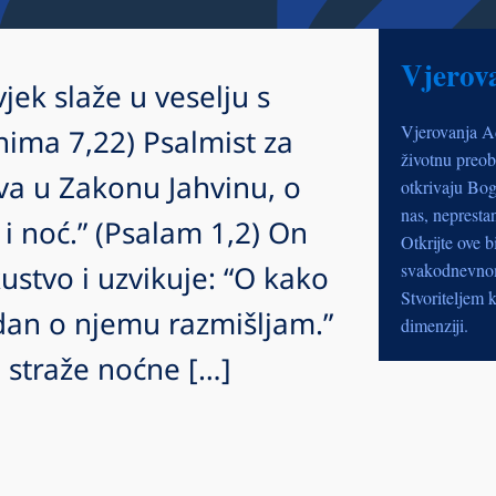
Vjerov
vjek slaže u veselju s
Vjerovanja A
ima 7,22) Psalmist za
životnu preob
va u Zakonu Jahvinu, o
otkrivaju Bog
nas, nepresta
i noć.” (Psalam 1,2) On
Otkrijte ove b
kustvo i uzvikuje: “O kako
svakodnevnom 
Stvoriteljem k
 dan o njemu razmišljam.”
dimenziji.
 straže noćne […]