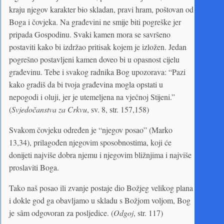
kraju njegov karakter bio skladan, pravi hram, poštovan od
Boga i čovjeka. Na građevini ne smije biti pogreške jer
pripada Gospodinu. Svaki kamen mora se savršeno
postaviti kako bi izdržao pritisak kojem je izložen. Jedan
pogrešno postavljeni kamen doveo bi u opasnost cijelu
građevinu. Tebe i svakog radnika Bog upozorava: “Pazi
kako gradiš da bi tvoja građevina mogla opstati u
nepogodi i oluji, jer je utemeljena na vječnoj Stijeni.”
(
Svjedočanstva za Crkvu
, sv. 8, str. 157,158)
Svakom čovjeku određen je “njegov posao” (Marko
13,34), prilagođen njegovim sposobnostima, koji će
donijeti najviše dobra njemu i njegovim bližnjima i najviše
proslaviti Boga.
Tako naš posao ili zvanje postaje dio Božjeg velikog plana
i dokle god ga obavljamo u skladu s Božjom voljom, Bog
je sâm odgovoran za posljedice. (
Odgoj
, str. 117)