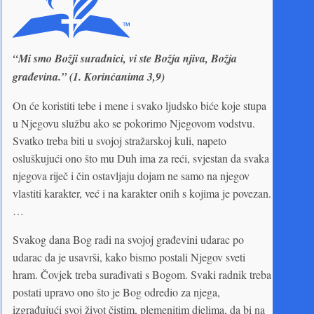
“Mi smo Božji suradnici, vi ste Božja njiva, Božja
građevina.” (1. Korinćanima 3,9)
On će koristiti tebe i mene i svako ljudsko biće koje stupa
u Njegovu službu ako se pokorimo Njegovom vodstvu.
Svatko treba biti u svojoj stražarskoj kuli, napeto
osluškujući ono što mu Duh ima za reći, svjestan da svaka
njegova riječ i čin ostavljaju dojam ne samo na njegov
vlastiti karakter, već i na karakter onih s kojima je povezan.
…
Svakog dana Bog radi na svojoj građevini udarac po
udarac da je usavrši, kako bismo postali Njegov sveti
hram. Čovjek treba surađivati s Bogom. Svaki radnik treba
postati upravo ono što je Bog odredio za njega,
izgrađujući svoj život čistim, plemenitim djelima, da bi na