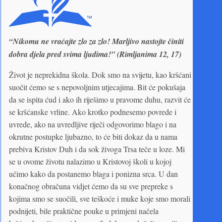
“Nikomu ne vraćajte zlo za zlo! Marljivo nastojte činiti
dobra djela pred svima ljudima!” (Rimljanima 12, 17)
Život je neprekidna škola. Dok smo na svijetu, kao kršćani
suočit ćemo se s nepovoljnim utjecajima. Bit će pokušaja
da se ispita ćud i ako ih riješimo u pravome duhu, razvit će
se kršćanske vrline. Ako krotko podnesemo povrede i
uvrede, ako na uvredljive riječi odgovorimo blago i na
okrutne postupke ljubazno, to će biti dokaz da u nama
prebiva Kristov Duh i da sok živoga Trsa teče u loze. Mi
se u ovome životu nalazimo u Kristovoj školi u kojoj
učimo kako da postanemo blaga i ponizna srca. U dan
konačnog obračuna vidjet ćemo da su sve prepreke s
kojima smo se suočili, sve teškoće i muke koje smo morali
podnijeti, bile praktične pouke u primjeni načela