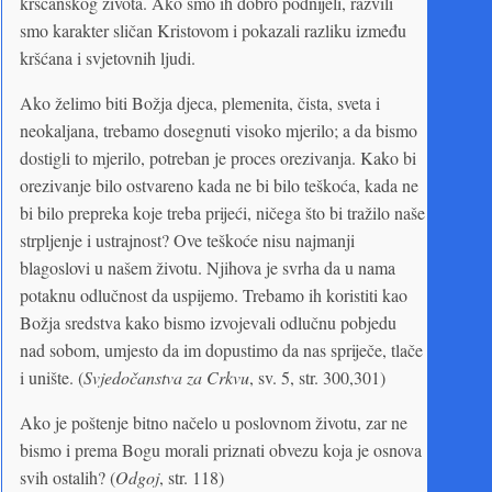
kršćanskog života. Ako smo ih dobro podnijeli, razvili
smo karakter sličan Kristovom i pokazali razliku između
kršćana i svjetovnih ljudi.
Ako želimo biti Božja djeca, plemenita, čista, sveta i
neokaljana, trebamo dosegnuti visoko mjerilo; a da bismo
dostigli to mjerilo, potreban je proces orezivanja. Kako bi
orezivanje bilo ostvareno kada ne bi bilo teškoća, kada ne
bi bilo prepreka koje treba prijeći, ničega što bi tražilo naše
strpljenje i ustrajnost? Ove teškoće nisu najmanji
blagoslovi u našem životu. Njihova je svrha da u nama
potaknu odlučnost da uspijemo. Trebamo ih koristiti kao
Božja sredstva kako bismo izvojevali odlučnu pobjedu
nad sobom, umjesto da im dopustimo da nas spriječe, tlače
i unište. (
Svjedočanstva za Crkvu
, sv. 5, str. 300,301)
Ako je poštenje bitno načelo u poslovnom životu, zar ne
bismo i prema Bogu morali priznati obvezu koja je osnova
svih ostalih? (
Odgoj
, str. 118)