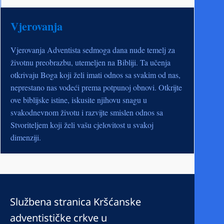
Vjerovanja
Vjerovanja Adventista sedmoga dana nude temelj za
životnu preobrazbu, utemeljen na Bibliji. Ta učenja
otkrivaju Boga koji želi imati odnos sa svakim od nas,
neprestano nas vodeći prema potpunoj obnovi. Otkrijte
ove biblijske istine, iskusite njihovu snagu u
svakodnevnom životu i razvijte smislen odnos sa
Stvoriteljem koji želi vašu cjelovitost u svakoj
dimenziji.
Službena stranica Kršćanske
adventističke crkve u