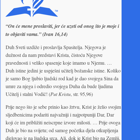
“On će mene proslaviti, jer će uzeti od onog što je moje i
to objaviti vama.” (Ivan 16,14)
Duh Sveti uzdiže i proslavlja Spasitelja. Njegova je
dužnost da nam predstavi Krista, čistoću Njegove
pravednosti i veliko spasenje koje imamo u Njemu. …
Duh istine jedini je uspješni učitelj božanske istine. Koliko
je samo Bog ljubio ljudski rod kad je dao svojega Sina da
umre za njega i odredio svojega Duha da bude ljudima
Učitelj i stalni Vodič! (
Put Kristu
, str. 95,96)
Prije nego što je sebe prinio kao žrtvu, Krist je želio svojim
sljedbenicima podariti najvažniji i najpotpuniji Dar, Dar
koji će im približiti neiscrpne izvore milosti. … Prije ovoga
Duh je bio na svijetu; od samog početka djela otkupljenja
djelovao je na ljudska srca. Ali, dok je Krist bio na Zemlji,