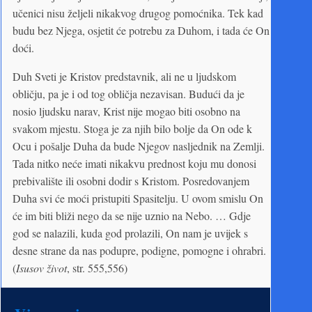
učenici nisu željeli nikakvog drugog pomoćnika. Tek kad
budu bez Njega, osjetit će potrebu za Duhom, i tada će On
doći.
Duh Sveti je Kristov predstavnik, ali ne u ljudskom
obličju, pa je i od tog obličja nezavisan. Budući da je
nosio ljudsku narav, Krist nije mogao biti osobno na
svakom mjestu. Stoga je za njih bilo bolje da On ode k
Ocu i pošalje Duha da bude Njegov nasljednik na Zemlji.
Tada nitko neće imati nikakvu prednost koju mu donosi
prebivalište ili osobni dodir s Kristom. Posredovanjem
Duha svi će moći pristupiti Spasitelju. U ovom smislu On
će im biti bliži nego da se nije uznio na Nebo. … Gdje
god se nalazili, kuda god prolazili, On nam je uvijek s
desne strane da nas podupre, podigne, pomogne i ohrabri.
(
Isusov život
, str. 555,556)