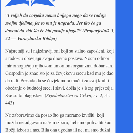
“I vidjeh da čovjeku nema boljega nego da se raduje
svojim djelima, jer to mu je nagrada. Jer tko će ga
dovesti da vidi što će biti poslije njega?” (Propovjednik 3,
22 — Varaždinska Biblija)
Najsretniji su i najzdraviji oni koji su stalno zaposleni, koji
s radošću obavljaju svoje dnevne poslove. Noćni odmor i
mir omogućuju njihovom umornom organizmu dobar san.
Gospodin je znao što je za čovjekovu sreću kad mu je dao
da radi. Presuda da se čovjek mora mučiti za svoj kruh i
obećanje o budućoj sreći i slavi, došla je s istog prijestolja.
Sve su to blagoslovi. (
Svjedočanstva za Crkvu
, sv. 2, str.
443)
Ne zaboravimo da posao što ga moramo izvršiti, koji
možda ne odgovara našem izboru, trebamo prihvatiti kao
Božji izbor za nas. Bila ona ugodna ili ne, mi smo dužni