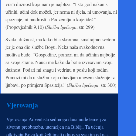
vršiti dužnost koja nam je najbliža. “I što god nakaniš
učiniti, učini dok možeš, jer nema ni djela, ni umovanja, ni
spoznaje, ni mudrosti u Podzemlju u koje ideš.”
(Propovjednik 9,10) (
Služba liječenja
, str. 299)
Svaku dužnost, ma kako bila skromna, smatrajmo svetom
jer je ona dio službe Bogu. Neka naša svakodnevna
molitva bude: “Gospodine, pomozi mi da učinim najbolje
sa svoje strane. Nauči me kako da bolje izvršavam svoju
dužnost. Podari mi snagu i vedrinu u poslu koji radim.
Pomozi mi da u službu koju obavljam unesem služenje iz
ljubavi, po primjeru Spasitelja.” (
Služba liječenja
, str. 300)
Vjerovanja
Vjerovanja Adventista sedmoga dana nude temelj za
životnu preobrazbu, utemeljen na Bibliji. Ta učenja
otkrivaju Boga koji želi imati odnos sa svakim od nas,