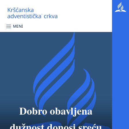
MENI
Dobro obavljena
dužnost donosi sreću