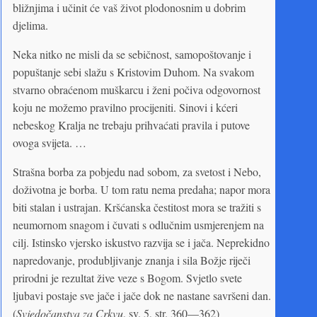
bližnjima i učinit će vaš život plodonosnim u dobrim
djelima.
Neka nitko ne misli da se sebičnost, samopoštovanje i
popuštanje sebi slažu s Kristovim Duhom. Na svakom
stvarno obraćenom muškarcu i ženi počiva odgovornost
koju ne možemo pravilno procijeniti. Sinovi i kćeri
nebeskog Kralja ne trebaju prihvaćati pravila i putove
ovoga svijeta. …
Strašna borba za pobjedu nad sobom, za svetost i Nebo,
doživotna je borba. U tom ratu nema predaha; napor mora
biti stalan i ustrajan. Kršćanska čestitost mora se tražiti s
neumornom snagom i čuvati s odlučnim usmjerenjem na
cilj. Istinsko vjersko iskustvo razvija se i jača. Neprekidno
napredovanje, produbljivanje znanja i sila Božje riječi
prirodni je rezultat žive veze s Bogom. Svjetlo svete
ljubavi postaje sve jače i jače dok ne nastane savršeni dan.
(
Svjedočanstva za Crkvu
, sv. 5, str. 360—362)