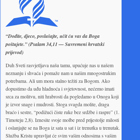
“Dođite, djeco, poslušajte, učit ću vas da Boga
poštujete.” (Psalam 34,11 — Suvremeni hrvatski
prijevod)
Duh Sveti rasvjetljava našu tamu, upućuje nas u našem
neznanju i shvaća i pomaže nam u našim mnogostrukim
potrebama. Ali um mora stalno težiti za Bogom. Ako
dopustimo da uđu hladnoća i svjetovnost, nećemo imati
srca za molitvu, niti hrabrosti da pogledamo u Onoga koji
je izvor snage i mudrosti. Stoga svagda molite, draga
braćo i sestre, “podižući čiste ruke bez srdžbe i raspre” (1.
Timoteju 2,8). Iznesite svoje molbe pred prijestolje milosti
i oslanjajte se na Boga iz sata u sat i iz trenutka u trenutak.
Služba Kristu upravljat će svim vašim odnosima s vašim