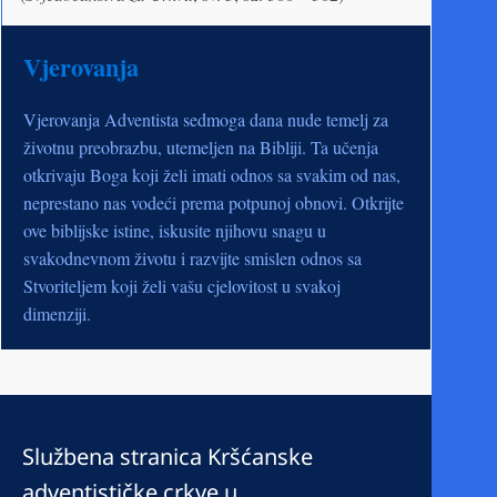
Vjerovanja
Vjerovanja Adventista sedmoga dana nude temelj za
životnu preobrazbu, utemeljen na Bibliji. Ta učenja
otkrivaju Boga koji želi imati odnos sa svakim od nas,
neprestano nas vodeći prema potpunoj obnovi. Otkrijte
ove biblijske istine, iskusite njihovu snagu u
svakodnevnom životu i razvijte smislen odnos sa
Stvoriteljem koji želi vašu cjelovitost u svakoj
dimenziji.
Službena stranica Kršćanske
adventističke crkve u