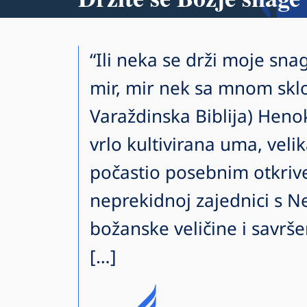
“Ili neka se drži moje sn
mir, mir nek sa mnom sklop
Varaždinska Biblija) Henok
vrlo kultivirana uma, velik
počastio posebnim otkrive
neprekidnoj zajednici s 
božanske veličine i savrš
[…]