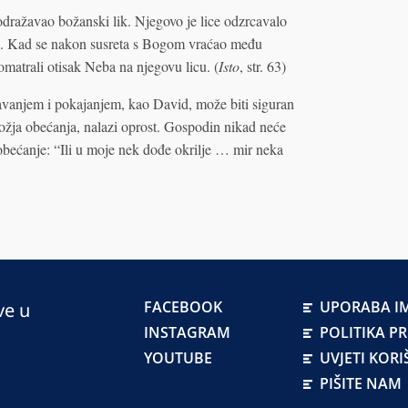
dražavao božanski lik. Njegovo je lice odzrcavalo
 lica. Kad se nakon susreta s Bogom vraćao među
omatrali otisak Neba na njegovu licu. (
Isto
, str. 63)
vanjem i pokajanjem, kao David, može biti siguran
žja obećanja, nalazi oprost. Gospodin nikad neće
 obećanje: “Ili u moje nek dođe okrilje … mir neka
FACEBOOK
UPORABA IM
ve u
INSTAGRAM
POLITIKA P
YOUTUBE
UVJETI KORI
PIŠITE NAM