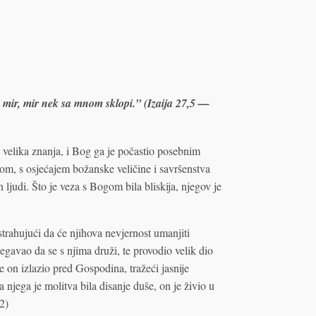
 mir, mir nek sa mnom sklopi.” (Izaija 27,5 —
 velika znanja, i Bog ga je počastio posebnim
om, s osjećajem božanske veličine i savršenstva
 ljudi. Što je veza s Bogom bila bliskija, njegov je
rahujući da će njihova nevjernost umanjiti
avao da se s njima druži, te provodio velik dio
e on izlazio pred Gospodina, tražeći jasnije
 njega je molitva bila disanje duše, on je živio u
62)