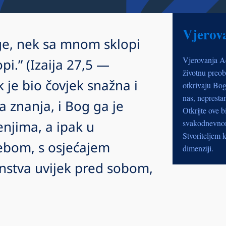
Vjerov
age, nek sa mnom sklopi
Vjerovanja A
i.” (Izaija 27,5 —
životnu preob
 je bio čovjek snažna i
otkrivaju Bog
nas, nepresta
a znanja, i Bog ga je
Otkrijte ove b
njima, a ipak u
svakodnevnom 
Stvoriteljem k
Nebom, s osjećajem
dimenziji.
enstva uvijek pred sobom,