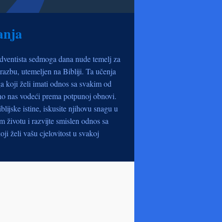
anja
dventista sedmoga dana nude temelj za
razbu, utemeljen na Bibliji. Ta učenja
a koji želi imati odnos sa svakim od
no nas vodeći prema potpunoj obnovi.
iblijske istine, iskusite njihovu snagu u
životu i razvijte smislen odnos sa
oji želi vašu cjelovitost u svakoj