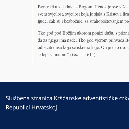
Boraveći u zajednici s Bogom, Henok je sve više o
svetu svjetlost, svjetlost koja je sjala s Kristova
ljude, čak su i bezbožnici sa strahopoštovanjem pr
Tko god pod Božjim ukorom ponizi dušu, s prizna
da za njega ima nade. Tko god vjerom prihvaća Bo
odbaciti dušu koja se iskreno kaje. On je dao ovo
sklopi sa mnom.” (
Isto
, str. 614)
Službena stranica Kršćanske adventističke crk
Republici Hrvatskoj