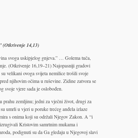
 (Otkrivenje 14,13)
vina svoga uskipjelog gnjeva.” … Golema tuča,
anje. (Otkrivenje 16,19–21) Najopasniji gradovi
u velikani ovoga svijeta nemilice trošili svoje
 pred njihovim očima u ruševine. Zidine zatvora se
og svoje vjere sada je oslobođen.
 prahu zemljinu; jedni za vječni život, drugi za
su umrli u vjeri u poruke trećeg anđela izlaze
 mira s onima koji su održali Njegov Zakon. A “i
se izrugivali Kristovim samrtnim mukama i
naroda, podignuti su da Ga gledaju u Njegovoj slavi