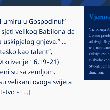
Vjerov
i umiru u Gospodinu!”
Vjerovanja A
 sjeti velikog Babilona da
životnu preob
 uskipjelog gnjeva.” …
otkrivaju Bog
nas, nepresta
teško kao talent”,
Otkrijte ove b
Otkrivenje 16,19–21)
svakodnevnom 
Stvoriteljem k
jeni su sa zemljom.
dimenziji.
su velikani ovoga svijeta
tstvo s […]