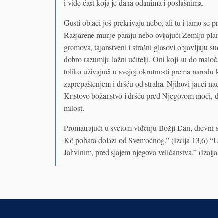
i vide čast koja je dana odanima i poslušnima.
Gusti oblaci još prekrivaju nebo, ali tu i tamo se 
Razjarene munje paraju nebo ovijajući Zemlju plam
gromova, tajanstveni i strašni glasovi objavljuju sud
dobro razumiju lažni učitelji. Oni koji su do maloča
toliko uživajući u svojoj okrutnosti prema narodu k
zaprepaštenjem i dršću od straha. Njihovi jauci n
Kristovo božanstvo i dršću pred Njegovom moći, d
milost.
Promatrajući u svetom viđenju Božji Dan, drevni su
Kô pohara dolazi od Svemoćnog.” (Izaija 13,6) “U
Jahvinim, pred sjajem njegova veličanstva.” (Izaija