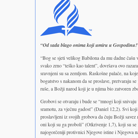
“Od sada blago onima koji umiru u Gospodinu!”
“Bog se sjeti velikog Babilona da mu dadne čašu 
svako zrno “teško kao talent”, dovršava ovo razar
sravnjeni su sa zemljom. Raskošne palače, na koje s
bogatstvo s nakanom da se proslave, pretvaraju se
ruše, a Božji narod koji je u njima bio zatvoren zb
Grobovi se otvaraju i bude se “mnogi koji snivaju u
sramotu, za vječnu gadost” (Daniel 12,2). Svi koji 
proslavljeni iz svojih grobova da čuju Božji savez
oni koji su ga proboli” (Otkrivenje 1,7), koji su 
najogorčeniji protivnici Njegove istine i Njegova 