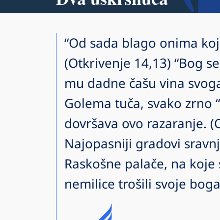
“Od sada blago onima koj
(Otkrivenje 14,13) “Bog se
mu dadne čašu vina svoga
Golema tuča, svako zrno “
dovršava ovo razaranje. (
Najopasniji gradovi sravn
Raskošne palače, na koje 
nemilice trošili svoje boga