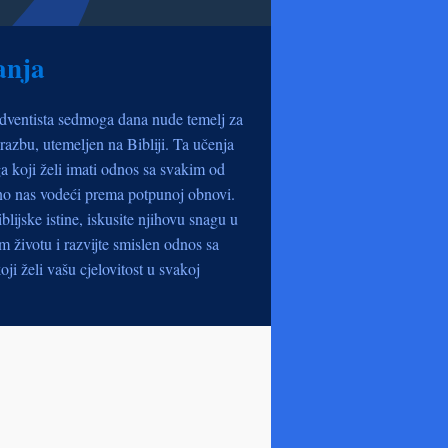
anja
dventista sedmoga dana nude temelj za
razbu, utemeljen na Bibliji. Ta učenja
a koji želi imati odnos sa svakim od
no nas vodeći prema potpunoj obnovi.
iblijske istine, iskusite njihovu snagu u
životu i razvijte smislen odnos sa
oji želi vašu cjelovitost u svakoj