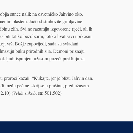
probija sunce nalik na osvetničko Jahvino oko.
enim plaštem. Jači od strahovite grmljavine
binu zlih. Svi ne razumiju izgovorene riječi, ali ih
s bili toliko bezobzirni, toliko hvalisavi i prkosni,
oji vrši Božje zapovijedi, sada su svladani
admašuju buku prirodnih sila. Demoni priznaju
ok ljudi ispunjeni užasom puzeći preklinju za
 proroci kazali: “Kukajte, jer je blizu Jahvin dan.
đi među pećine, skrij se u prašinu, pred užasom
 2,10) (
Veliki sukob
, str. 501,502)