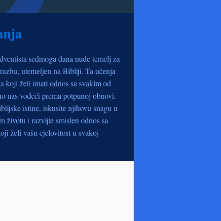
anja
dventista sedmoga dana nude temelj za
razbu, utemeljen na Bibliji. Ta učenja
a koji želi imati odnos sa svakim od
no nas vodeći prema potpunoj obnovi.
iblijske istine, iskusite njihovu snagu u
životu i razvijte smislen odnos sa
oji želi vašu cjelovitost u svakoj