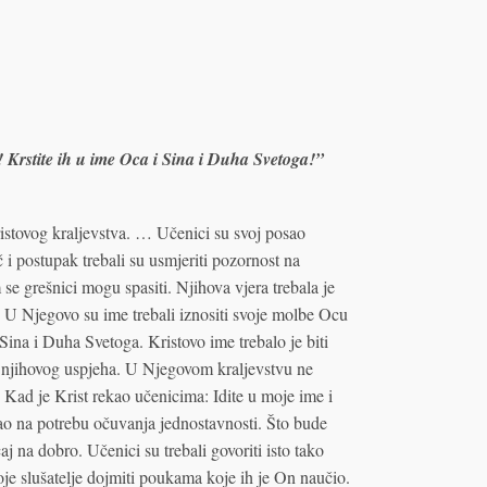
! Krstite ih u ime Oca i Sina i Duha Svetoga!”
istovog kraljevstva. … Učenici su svoj posao
č i postupak trebali su usmjeriti pozornost na
 grešnici mogu spasiti. Njihova vjera trebala je
. U Njegovo su ime trebali iznositi svoje molbe Ocu
Sina i Duha Svetoga. Kristovo ime trebalo je biti
r njihovog uspjeha. U Njegovom kraljevstvu ne
. Kad je Krist rekao učenicima: Idite u moje ime i
zao na potrebu očuvanja jednostavnosti. Što bude
caj na dobro. Učenici su trebali govoriti isto tako
oje slušatelje dojmiti poukama koje ih je On naučio.