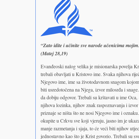
“Zato idite i učinite sve narode učenicima mojim
(Matej 28,19)
Evanđeoski nalog velika je misionarska povelja Kr
trebali obavljati u Kristovo ime. Svaka njihova rije
Njegovo ime, ime sa životodavnom snagom kojom se
biti usredotočena na Njega, izvor milosrđa i snage
da dobiju odgovor. Trebali su krštavati u ime Oca, 
njihova lozinka, njihov znak raspoznavanja i izvo
priznaje se ništa što ne nosi Njegovo ime i oznaku
okupite u Crkvu sve koji vjeruju, jasno im je uka
manje razmetanja i sjaja, to će veći biti njihov utje
jednostavno kao što je Krist govorio. Trebali su sv