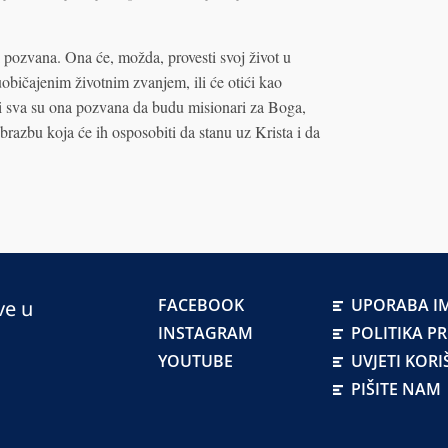
 pozvana. Ona će, možda, provesti svoj život u
običajenim životnim zvanjem, ili će otići kao
li sva su ona pozvana da budu misionari za Boga,
obrazbu koja će ih osposobiti da stanu uz Krista i da
FACEBOOK
UPORABA IM
ve u
INSTAGRAM
POLITIKA P
YOUTUBE
UVJETI KORI
PIŠITE NAM