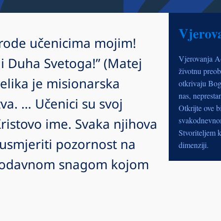
Vjerov
narode učenicima mojim!
Vjerovanja A
a i Duha Svetoga!” (Matej
životnu preob
elika je misionarska
otkrivaju Bog
nas, nepresta
tva. … Učenici su svoj
Otkrijte ove b
Kristovo ime. Svaka njihova
svakodnevnom 
Stvoriteljem k
u usmjeriti pozornost na
dimenziji.
otodavnom snagom kojom