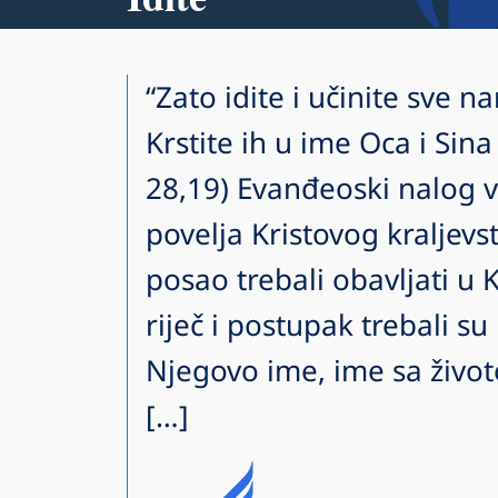
“Zato idite i učinite sve 
Krstite ih u ime Oca i Sin
28,19) Evanđeoski nalog v
povelja Kristovog kraljevs
posao trebali obavljati u 
riječ i postupak trebali s
Njegovo ime, ime sa živ
[…]