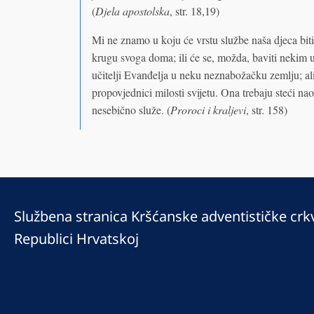
(
Djela apostolska
, str. 18,19)
Mi ne znamo u koju će vrstu službe naša djeca biti
krugu svoga doma; ili će se, možda, baviti nekim u
učitelji Evanđelja u neku neznabožačku zemlju; a
propovjednici milosti svijetu. Ona trebaju steći na
nesebično služe. (
Proroci i kraljevi
, str. 158)
Službena stranica Kršćanske adventističke crk
Republici Hrvatskoj