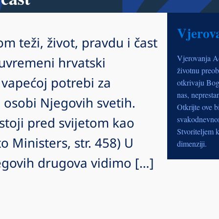
Vjerov
 teži, život, pravdu i čast
Vjerovanja A
Suvremeni hrvatski
životnu preob
u vapećoj potrebi za
otkrivaju Bog
nas, nepresta
 osobi Njegovih svetih.
Otkrijte ove b
stoji pred svijetom kao
svakodnevnom 
Stvoriteljem k
o Ministers, str. 458) U
dimenziji.
jegovih drugova vidimo […]