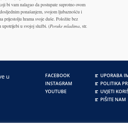
 koji bi vam nalagao da postupate suprotno ovom
a, dosljednim ponašanjem, svojom ljubaznošću i
 prijestolju hrama svoje duše. Položite bez
potrijebi u svojoj službi. (
Poruke mladima
, str.
FACEBOOK
UPORABA IM
ve u
INSTAGRAM
POLITIKA P
YOUTUBE
UVJETI KORI
PIŠITE NAM
atskoj