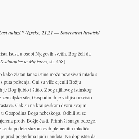
 čast nalazi.” (Izreke, 21,21 — Suvremeni hrvatski
ista Isusa u osobi Njegovih svetih. Bog želi da
Testimonies to Ministers
, str. 458)
o kako zlatan lanac istine može povezivati mlade s
s puta poštenja. Oni su više cijenili Božju
h je Bog ljubio i štitio. Zbog njihovog istinskog
e zemaljske sile, Gospodin ih je vidljivo uzvisio
 zastave. Čak su na kraljevskom dvoru svojim
ru u Gospodina Boga nebeskoga. Odbili su se
mjerena protiv Božje časti. Primivši snagu odozgo,
te se da pođete stazom ovih plemenitih mladića.
e je pred pogledima ljudi i anđela. Ne dopustite da