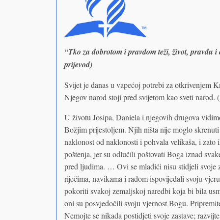
“Tko za dobrotom i pravdom teži, život, pravdu i
prijevod)
Svijet je danas u vapećoj potrebi za otkrivenjem Kr
Njegov narod stoji pred svijetom kao sveti narod. (
U životu Josipa, Daniela i njegovih drugova vidim
Božjim prijestoljem. Njih ništa nije moglo skrenuti 
naklonost od naklonosti i pohvala velikaša, i zato i
poštenja, jer su odlučili poštovati Boga iznad svak
pred ljudima. … Ovi se mladići nisu stidjeli svoje
riječima, navikama i radom ispovijedali svoju vje
pokoriti svakoj zemaljskoj naredbi koja bi bila us
oni su posvjedočili svoju vjernost Bogu. Pripremi
Nemojte se nikada postidjeti svoje zastave; razvijt