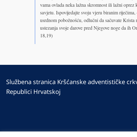
vama ovlada neka lažna skromnost ili lažni oprez
savjetu. Ispovijedajte svoju vjeru biranim riječim
usrdnom pobožnošću, odlučni da sačuvate Krista na
ustezanja svoje darove pred Njegove noge da ih On u
18,19)
Službena stranica Kršćanske adventističke crk
Republici Hrvatskoj
© 2025 Copyright © 2023 Kršćanska adventistička crkva u Republici Hrv