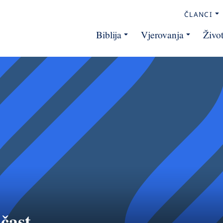
ČLANCI
Biblija
Vjerovanja
Živo
 čast