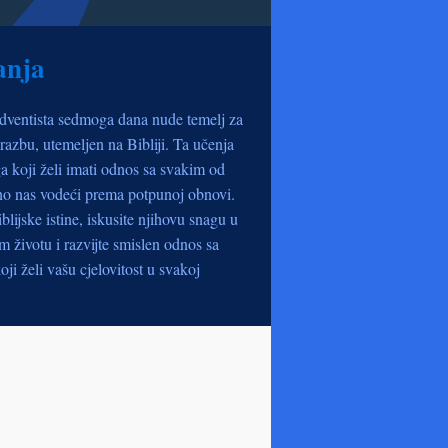
anja
dventista sedmoga dana nude temelj za
razbu, utemeljen na Bibliji. Ta učenja
a koji želi imati odnos sa svakim od
no nas vodeći prema potpunoj obnovi.
iblijske istine, iskusite njihovu snagu u
životu i razvijte smislen odnos sa
oji želi vašu cjelovitost u svakoj