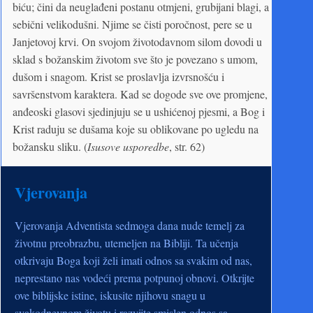
biću; čini da neuglađeni postanu otmjeni, grubijani blagi, a
sebični velikodušni. Njime se čisti poročnost, pere se u
Janjetovoj krvi. On svojom životodavnom silom dovodi u
sklad s božanskim životom sve što je povezano s umom,
dušom i snagom. Krist se proslavlja izvrsnošću i
savršenstvom karaktera. Kad se dogode sve ove promjene,
anđeoski glasovi sjedinjuju se u ushićenoj pjesmi, a Bog i
Krist raduju se dušama koje su oblikovane po ugledu na
božansku sliku. (
Isusove usporedbe
, str. 62)
Vjerovanja
Vjerovanja Adventista sedmoga dana nude temelj za
životnu preobrazbu, utemeljen na Bibliji. Ta učenja
otkrivaju Boga koji želi imati odnos sa svakim od nas,
neprestano nas vodeći prema potpunoj obnovi. Otkrijte
ove biblijske istine, iskusite njihovu snagu u
svakodnevnom životu i razvijte smislen odnos sa