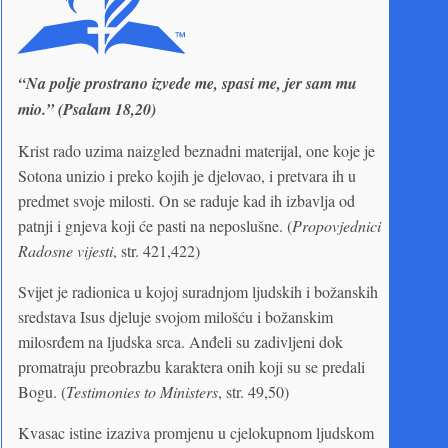
“Na polje prostrano izvede me, spasi me, jer sam mu
mio.” (Psalam 18,20)
Krist rado uzima naizgled beznadni materijal, one koje je
Sotona unizio i preko kojih je djelovao, i pretvara ih u
predmet svoje milosti. On se raduje kad ih izbavlja od
patnji i gnjeva koji će pasti na neposlušne. (
Propovjednici
Radosne vijesti
, str. 421,422)
Svijet je radionica u kojoj suradnjom ljudskih i božanskih
sredstava Isus djeluje svojom milošću i božanskim
milosrđem na ljudska srca. Anđeli su zadivljeni dok
promatraju preobrazbu karaktera onih koji su se predali
Bogu. (
Testimonies to Ministers
, str. 49,50)
Kvasac istine izaziva promjenu u cjelokupnom ljudskom