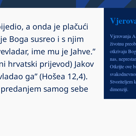
Vjerov
jedio, a onda je plačući
Vjerovanja A
 je Boga susreo i s njim
životnu preob
evladar, ime mu je Jahve.”
otkrivaju Bog
nas, nepresta
 hrvatski prijevod) Jakov
Otkrijte ove b
vladao ga” (Hošea 12,4).
svakodnevnom 
Stvoriteljem k
i predanjem samog sebe
dimenziji.