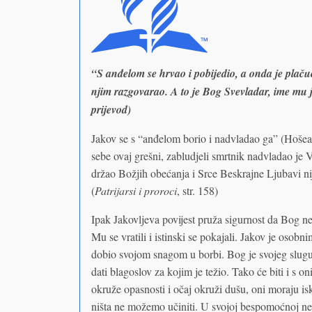
“S anđelom se hrvao i pobijedio, a onda je plačuć
njim razgovarao. A to je Bog Svevladar, ime mu
prijevod)
Jakov se s “anđelom borio i nadvladao ga” (Hoše
sebe ovaj grešni, zabludjeli smrtnik nadvladao je
držao Božjih obećanja i Srce Beskrajne Ljubavi ni
(
Patrijarsi i proroci
, str. 158)
Ipak Jakovljeva povijest pruža sigurnost da Bog neć
Mu se vratili i istinski se pokajali. Jakov je osob
dobio svojom snagom u borbi. Bog je svojeg slug
dati blagoslov za kojim je težio. Tako će biti i s 
okruže opasnosti i očaj okruži dušu, oni moraju is
ništa ne možemo učiniti. U svojoj bespomoćnoj ne