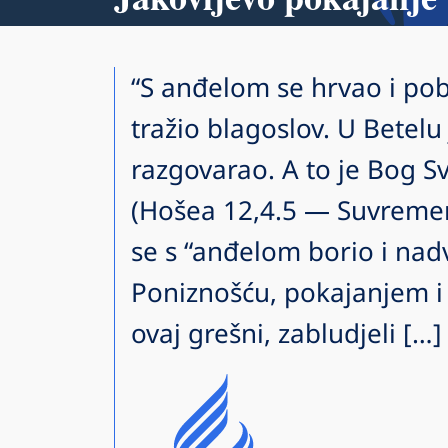
“S anđelom se hrvao i pobi
tražio blagoslov. U Betelu
razgovarao. A to je Bog Sv
(Hošea 12,4.5 — Suvremeni
se s “anđelom borio i nad
Poniznošću, pokajanjem 
ovaj grešni, zabludjeli […]