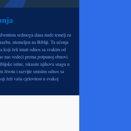
anja
dventista sedmoga dana nude temelj za
razbu, utemeljen na Bibliji. Ta učenja
a koji želi imati odnos sa svakim od
no nas vodeći prema potpunoj obnovi.
iblijske istine, iskusite njihovu snagu u
životu i razvijte smislen odnos sa
oji želi vašu cjelovitost u svakoj