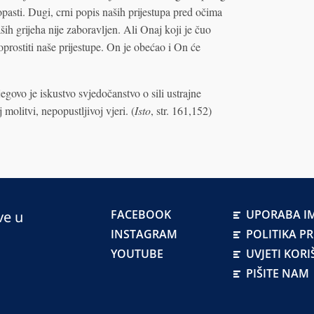
opasti. Dugi, crni popis naših prijestupa pred očima
ih grijeha nije zaboravljen. Ali Onaj koji je čuo
oprostiti naše prijestupe. On je obećao i On će
jegovo je iskustvo svjedočanstvo o sili ustrajne
olitvi, nepopustljivoj vjeri. (
Isto
, str. 161,152)
FACEBOOK
UPORABA IM
ve u
INSTAGRAM
POLITIKA P
YOUTUBE
UVJETI KORI
PIŠITE NAM