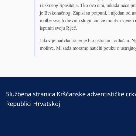
i uskrslog Spasitelja. Tko ovo čini, nikada neće pr
je Beskonačnog. Zapisi su potpuni, i nijedan od naš
molbe svojih drevnih slugu, čut će molitvu vjere i 
ispuniti svoju Riječ.
Jakov je nadvladao jer je bio ustrajan i odlučan. N
molitve. Mi sada moramo naučiti pouku o ustrajnoj m
Službena stranica Kršćanske adventističke crk
Republici Hrvatskoj