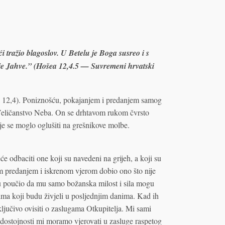
i tražio blagoslov. U Betelu je Boga susreo i s
 je Jahve.” (Hošea 12,4.5 — Suvremeni hrvatski
a 12,4). Poniznošću, pokajanjem i predanjem samog
 Veličanstvo Neba. On se drhtavom rukom čvrsto
je se moglo oglušiti na grešnikove molbe.
e odbaciti one koji su navedeni na grijeh, a koji su
nim predanjem i iskrenom vjerom dobio ono što nije
u poučio da mu samo božanska milost i sila mogu
onima koji budu živjeli u posljednjim danima. Kad ih
ključivo ovisiti o zaslugama Otkupitelja. Mi sami
dostojnosti mi moramo vjerovati u zasluge raspetog