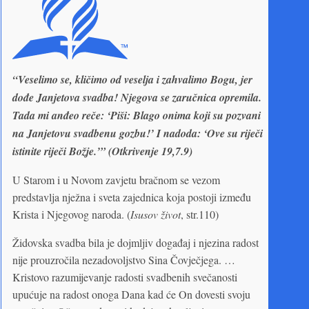
“Veselimo se, kličimo od veselja i zahvalimo Bogu, jer
dođe Janjetova svadba! Njegova se zaručnica opremila.
Tada mi anđeo reče: ‘Piši: Blago onima koji su pozvani
na Janjetovu svadbenu gozbu!’ I nadoda: ‘Ove su riječi
istinite riječi Božje.’” (Otkrivenje 19,7.9)
U Starom i u Novom zavjetu bračnom se vezom
predstavlja nježna i sveta zajednica koja postoji između
Krista i Njegovog naroda. (
Isusov život
, str.110)
Židovska svadba bila je dojmljiv događaj i njezina radost
nije prouzročila nezadovoljstvo Sina Čovječjega. …
Kristovo razumijevanje radosti svadbenih svečanosti
upućuje na radost onoga Dana kad će On dovesti svoju