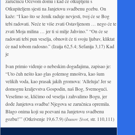
zaručnicu Očevom domu i kad će otkupljeni s
Otkupiteljem sjesti na Janjetovu svadbenu gozbu. On
kaže: “I kao što se ženik raduje nevjesti, tvoj će se Bog
tebi radovati. Neće te više zvati Ostavljenom … nego će te
zvati Moja milina … jer ti si milje Jahvino.” “On će se
radovati tebi pun veselja, obnovit će ti svoju ljubav, kliktat
će nad tobom radosno.” (Izaija 62,5.4; Sefanija 3,17) Kad
je
Ivan primio viđenje o nebeskim događajima, zapisao je:
“Uto čuh nešto kao glas golemog mnoštva, kao šum
velikih voda, kao prasak jakih gromova: ‘Alleluja! Jer se
domognu kraljevstva Gospodin, naš Bog, Svemogući.
Veselimo se, kličimo od veselja i zahvalimo Bogu, jer
dođe Janjetova svadba! Njegova se zaručnica opremila.
Blago onima koji su pozvani na Janjetovu svadbenu
gozbu!’” (Otkrivenje 19,6.7.9) (
Isusov život
, str. 110,111)