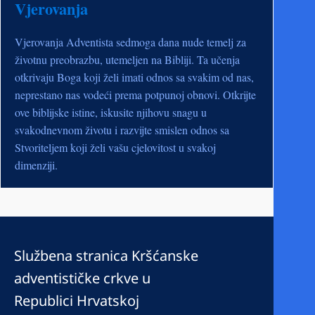
Vjerovanja
Vjerovanja Adventista sedmoga dana nude temelj za
životnu preobrazbu, utemeljen na Bibliji. Ta učenja
otkrivaju Boga koji želi imati odnos sa svakim od nas,
neprestano nas vodeći prema potpunoj obnovi. Otkrijte
ove biblijske istine, iskusite njihovu snagu u
svakodnevnom životu i razvijte smislen odnos sa
Stvoriteljem koji želi vašu cjelovitost u svakoj
dimenziji.
Službena stranica Kršćanske
adventističke crkve u
Republici Hrvatskoj