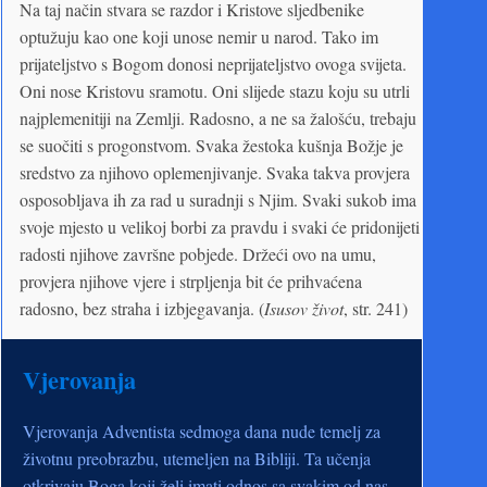
Na taj način stvara se razdor i Kristove sljedbenike
optužuju kao one koji unose nemir u narod. Tako im
prijateljstvo s Bogom donosi neprijateljstvo ovoga svijeta.
Oni nose Kristovu sramotu. Oni slijede stazu koju su utrli
najplemenitiji na Zemlji. Radosno, a ne sa žalošću, trebaju
se suočiti s progonstvom. Svaka žestoka kušnja Božje je
sredstvo za njihovo oplemenjivanje. Svaka takva provjera
osposobljava ih za rad u suradnji s Njim. Svaki sukob ima
svoje mjesto u velikoj borbi za pravdu i svaki će pridonijeti
radosti njihove završne pobjede. Držeći ovo na umu,
provjera njihove vjere i strpljenja bit će prihvaćena
radosno, bez straha i izbjegavanja. (
Isusov život
, str. 241)
Vjerovanja
Vjerovanja Adventista sedmoga dana nude temelj za
životnu preobrazbu, utemeljen na Bibliji. Ta učenja
otkrivaju Boga koji želi imati odnos sa svakim od nas,