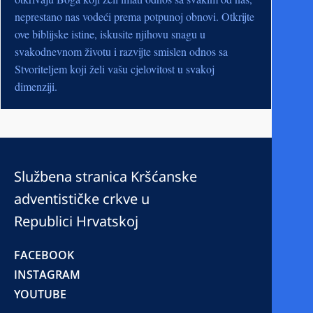
neprestano nas vodeći prema potpunoj obnovi. Otkrijte
ove biblijske istine, iskusite njihovu snagu u
svakodnevnom životu i razvijte smislen odnos sa
Stvoriteljem koji želi vašu cjelovitost u svakoj
dimenziji.
Službena stranica Kršćanske
adventističke crkve u
Republici Hrvatskoj
FACEBOOK
INSTAGRAM
YOUTUBE