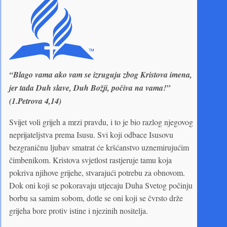
“Blago vama ako vam se izruguju zbog Kristova imena,
jer tada Duh slave, Duh Božji, počiva na vama!”
(1.Petrova 4,14)
Svijet voli grijeh a mrzi pravdu, i to je bio razlog njegovog
neprijateljstva prema Isusu. Svi koji odbace Isusovu
bezgraničnu ljubav smatrat će kršćanstvo uznemirujućim
čimbenikom. Kristova svjetlost rastjeruje tamu koja
pokriva njihove grijehe, stvarajući potrebu za obnovom.
Dok oni koji se pokoravaju utjecaju Duha Svetog počinju
borbu sa samim sobom, dotle se oni koji se čvrsto drže
grijeha bore protiv istine i njezinih nositelja.