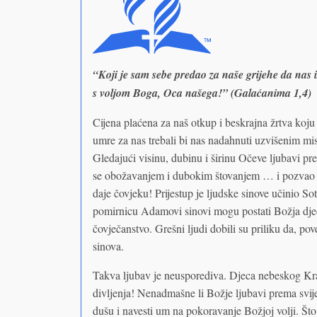
“Koji je sam sebe predao za naše grijehe da nas 
s voljom Boga, Oca našega!” (Galaćanima 1,4)
Cijena plaćena za naš otkup i beskrajna žrtva koju
umre za nas trebali bi nas nadahnuti uzvišenim m
Gledajući visinu, dubinu i širinu Očeve ljubavi pr
se obožavanjem i dubokim štovanjem … i pozvao je
daje čovjeku! Prijestup je ljudske sinove učinio 
pomirnicu Adamovi sinovi mogu postati Božja djec
čovječanstvo. Grešni ljudi dobili su priliku da, p
sinova.
Takva ljubav je neusporediva. Djeca nebeskog Kra
divljenja! Nenadmašne li Božje ljubavi prema svije
dušu i navesti um na pokoravanje Božjoj volji. Što