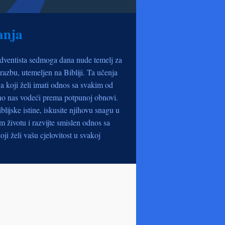
anja
dventista sedmoga dana nude temelj za
razbu, utemeljen na Bibliji. Ta učenja
a koji želi imati odnos sa svakim od
no nas vodeći prema potpunoj obnovi.
iblijske istine, iskusite njihovu snagu u
životu i razvijte smislen odnos sa
oji želi vašu cjelovitost u svakoj