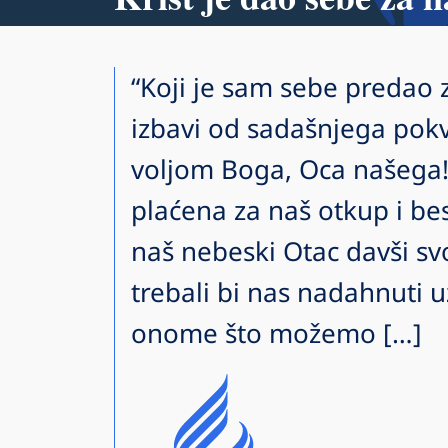
“Koji je sam sebe predao 
izbavi od sadašnjega pokv
voljom Boga, Oca našega!
plaćena za naš otkup i bes
naš nebeski Otac davši sv
trebali bi nas nadahnuti 
onome što možemo […]