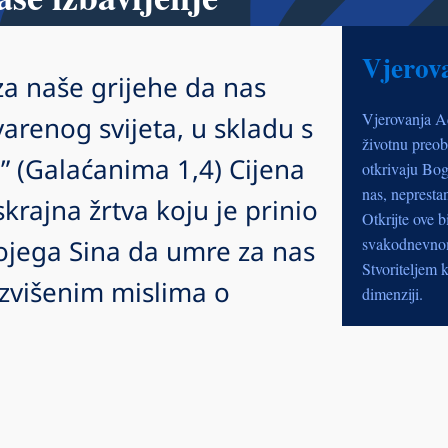
Vjerov
za naše grijehe da nas
Vjerovanja A
arenog svijeta, u skladu s
životnu preob
” (Galaćanima 1,4) Cijena
otkrivaju Bog
nas, nepresta
krajna žrtva koju je prinio
Otkrijte ove b
ojega Sina da umre za nas
svakodnevnom 
Stvoriteljem k
uzvišenim mislima o
dimenziji.