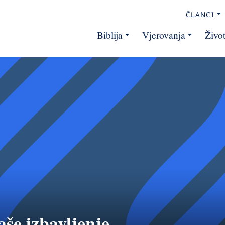
ČLANCI
Biblija
Vjerovanja
Živo
aše izbavljenje