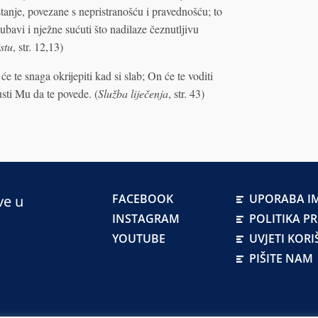
aštanje, povezane s nepristranošću i pravednošću; to
ubavi i nježne sućuti što nadilaze čeznutljivu
stu
, str. 12,13)
će te snaga okrijepiti kad si slab; On će te voditi
sti Mu da te povede. (
Služba liječenja
, str. 43)
FACEBOOK
UPORABA IM
ve u
INSTAGRAM
POLITIKA P
YOUTUBE
UVJETI KORI
PIŠITE NAM