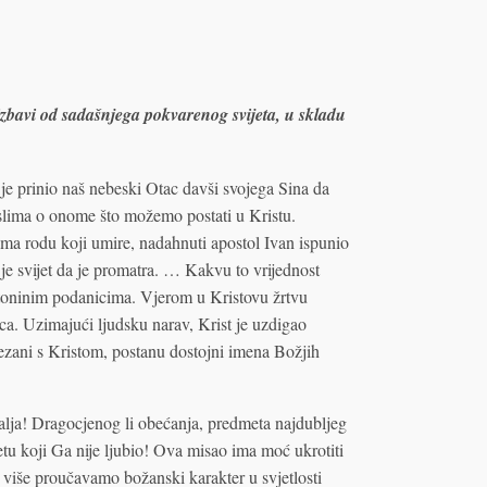
izbavi od sadašnjega pokvarenog svijeta, u skladu
 je prinio naš nebeski Otac davši svojega Sina da
islima o onome što možemo postati u Kristu.
ema rodu koji umire, nadahnuti apostol Ivan ispunio
 svijet da je promatra. … Kakvu to vrijednost
Sotoninim podanicima. Vjerom u Kristovu žrtvu
a. Uzimajući ljudsku narav, Krist je uzdigao
ovezani s Kristom, postanu dostojni imena Božjih
lja! Dragocjenog li obećanja, predmeta najdubljeg
tu koji Ga nije ljubio! Ova misao ima moć ukrotiti
 više proučavamo božanski karakter u svjetlosti