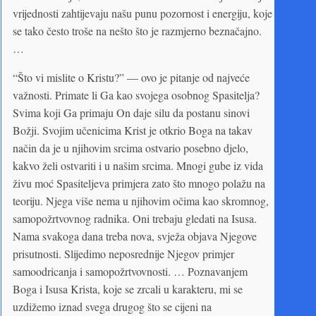
vrijednosti zahtijevaju našu punu pozornost i energiju, koje
se tako često troše na nešto što je razmjerno beznačajno.
…
“Što vi mislite o Kristu?” — ovo je pitanje od najveće
važnosti. Primate li Ga kao svojega osobnog Spasitelja?
Svima koji Ga primaju On daje silu da postanu sinovi
Božji. Svojim učenicima Krist je otkrio Boga na takav
način da je u njihovim srcima ostvario posebno djelo,
kakvo želi ostvariti i u našim srcima. Mnogi gube iz vida
živu moć Spasiteljeva primjera zato što mnogo polažu na
teoriju. Njega više nema u njihovim očima kao skromnog,
samopožrtvovnog radnika. Oni trebaju gledati na Isusa.
Nama svakoga dana treba nova, svježa objava Njegove
prisutnosti. Slijedimo neposrednije Njegov primjer
samoodricanja i samopožrtvovnosti. … Poznavanjem
Boga i Isusa Krista, koje se zrcali u karakteru, mi se
uzdižemo iznad svega drugog što se cijeni na