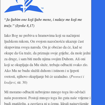
“Ja ljubim one koji ljube mene, i nalaze me koji me
traže.” (Izreke 8,17)
Iako Bog ne prebiva u hramovima koji su načinjeni
ljudskom rukom, On svojom nazočnošću ukazuje čast
skupovima svoga naroda. On je obećao da će, kad se
okupe da Ga traže, da priznaju svoje grijehe, da mole jedni
za druge, i sam biti među njima svojim Duhom. Ali oni
koji se okupljaju da Mu služe, trebaju odbaciti svako zlo.
Ako Mu ne budu služili duhom i istinom i u ljepoti
svetosti, njihovo okupljanje bit će uzaludno. (
Proroci i
kraljevi
, str. 30)
Mi moramo odbaciti nebrojeno mnogo toga što odvlači
našu pozornost. Postoji mnogo toga što guta naše vrijeme i
budi znatiželju, a završava ni u čemu. Ideali najuzvišenije