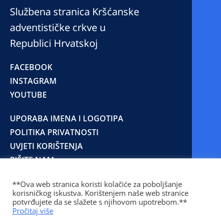
Službena stranica Kršćanske
adventističke crkve u
Republici Hrvatskoj
FACEBOOK
INSTAGRAM
YOUTUBE
UPORABA IMENA I LOGOTIPA
POLITIKA PRIVATNOSTI
UVJETI KORIŠTENJA
PIŠITE NAM
**Ova web stranica koristi kolačiće za poboljšanje
korisničkog iskustva. Korištenjem naše web stranice
© 2025 Copyright © 2023 Kršćanska adventistička
potvrđujete da se slažete s njihovom upotrebom.**
crkva u Republici Hrvatskoj
Pročitaj više
Prilaz Gjure Deželića 77 Zagreb 10000 Hrvatska 01