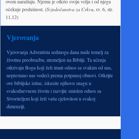
ovom naraštaju. Njemu je otkrio svoju volju i od njega
očekuje poslušnost. (
Svjedočanstva za Crkvu
, sv. 6, str.
11,12)
Vjerovanja
Vjerovanja Adventista sedmoga dana nude temelj za
životnu preobrazbu, utemeljen na Bibliji. Ta učenja
otkrivaju Boga koji želi imati odnos sa svakim od nas,
neprestano nas vodeći prema potpunoj obnovi. Otkrijte
ove biblijske istine, iskusite njihovu snagu u
svakodnevnom životu i razvijte smislen odnos sa
Stvoriteljem koji želi vašu cjelovitost u svakoj
dimenziji.