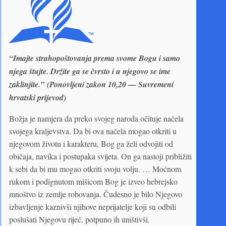
“Imajte strahopoštovanja prema svome Bogu i samo
njega štujte. Držite ga se čvrsto i u njegovo se ime
zaklinjite.”
(Ponovljeni zakon 10,20 — Suvremeni
hrvatski prijevod)
Božja je namjera da preko svojeg naroda očituje načela
svojega kraljevstva. Da bi ova načela mogao otkriti u
njegovom životu i karakteru, Bog ga želi odvojiti od
običaja, navika i postupaka svijeta. On ga nastoji približiti
k sebi da bi mu mogao otkriti svoju volju. … Moćnom
rukom i podignutom mišicom Bog je izveo hebrejsko
mnoštvo iz zemlje robovanja. Čudesno je bilo Njegovo
izbavljenje kaznivši njihove neprijatelje koji su odbili
poslušati Njegovu riječ, potpuno ih uništivši.