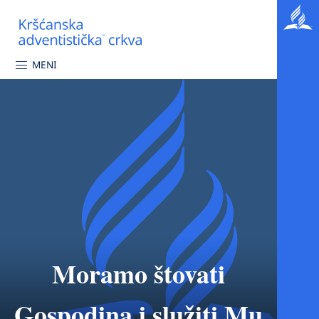
MENI
Moramo štovati
Gospodina i služiti Mu