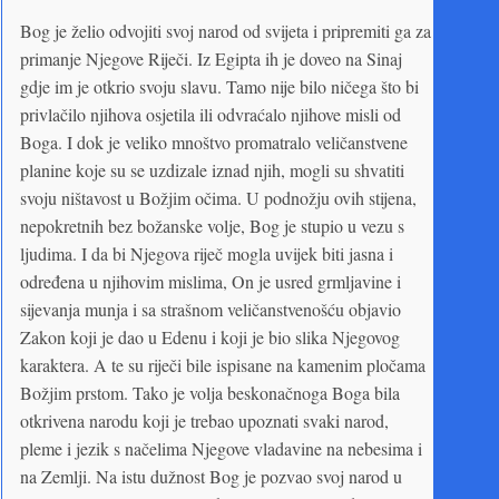
Bog je želio odvojiti svoj narod od svijeta i pripremiti ga za
primanje Njegove Riječi. Iz Egipta ih je doveo na Sinaj
gdje im je otkrio svoju slavu. Tamo nije bilo ničega što bi
privlačilo njihova osjetila ili odvraćalo njihove misli od
Boga. I dok je veliko mnoštvo promatralo veličanstvene
planine koje su se uzdizale iznad njih, mogli su shvatiti
svoju ništavost u Božjim očima. U podnožju ovih stijena,
nepokretnih bez božanske volje, Bog je stupio u vezu s
ljudima. I da bi Njegova riječ mogla uvijek biti jasna i
određena u njihovim mislima, On je usred grmljavine i
sijevanja munja i sa strašnom veličanstvenošću objavio
Zakon koji je dao u Edenu i koji je bio slika Njegovog
karaktera. A te su riječi bile ispisane na kamenim pločama
Božjim prstom. Tako je volja beskonačnoga Boga bila
otkrivena narodu koji je trebao upoznati svaki narod,
pleme i jezik s načelima Njegove vladavine na nebesima i
na Zemlji. Na istu dužnost Bog je pozvao svoj narod u