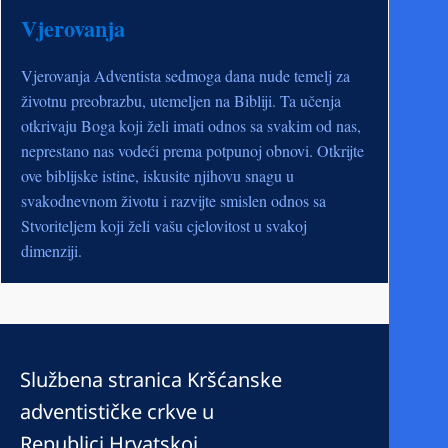
Vjerovanja
Vjerovanja Adventista sedmoga dana nude temelj za
životnu preobrazbu, utemeljen na Bibliji. Ta učenja
otkrivaju Boga koji želi imati odnos sa svakim od nas,
neprestano nas vodeći prema potpunoj obnovi. Otkrijte
ove biblijske istine, iskusite njihovu snagu u
svakodnevnom životu i razvijte smislen odnos sa
Stvoriteljem koji želi vašu cjelovitost u svakoj
dimenziji.
Službena stranica Kršćanske
adventističke crkve u
Republici Hrvatskoj