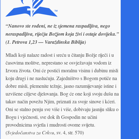
“Nanovo ste rođeni, ne iz sjemena raspadljiva, nego
neraspadljiva, riječju Božjom koja živi i ostaje dovijeka.”
(1. Petrova 1,23 — Varaždinska Biblija)
Mladi koji nalaze radost i sreću u čitanju Božje riječi i u
časovima molitve, neprestano se osvježavaju vodom iz
Izvora života. Oni će postići moralnu visinu i dubinu misli
koju drugi i ne naslućuju. Zajedništvo s Bogom potiče na
dobre misli, plemenite težnje, jasno razumijevanje istine i
uzvišene ciljeve djelovanja. Bog će one koji svoju dušu na
takav način povežu Njim, priznati za svoje sinove i kćeri.
Oni se stalno penju sve više i više, dobivaju jasniju sliku o
Bogu i vječnosti, sve dok ih Gospodin ne učini
provodnicima svjetla i mudrosti ovome svijetu.
(
Svjedočanstva za Crkvu
, sv. 4, str. 570)