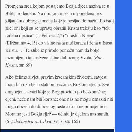
Promjena srca kojom postajemo Božja djeca naziva se u
Bibliji rođenjem. Na drugom mjestu uspoređena je s
klijanjem dobrog sjemena koje je posijao domaćin. Po istoj
slici oni koji su se upravo obratili Kristu trebaju kao “tek
rođena dječica” (1. Petrova 2,2) “urasti u Njega”
(Efežanima 4,15) do visine rasta muškaraca i žena u Isusu
Kristu. … Te slike iz prirode pomažu nam da bolje
razumijemo tajanstvene istine duhovnog života. (
Put
Kristu
, str. 69)
Ako želimo živjeti pravim kršćanskim životom, savjest
mora biti oživljena stalnom vezom s Božjom riječju. Sve
dragocjene stvari koje je Bog providio po beskonačnoj
cijeni, neće nam biti korisne; one nas ne mogu osnažiti niti
mogu dovesti do duhovnog rasta ako ih ne primijenimo.
Moramo jesti Božju riječ — učiniti je dijelom nas samih.
(
Svjedočanstva za Crkvu
, sv. 7, str. 165)