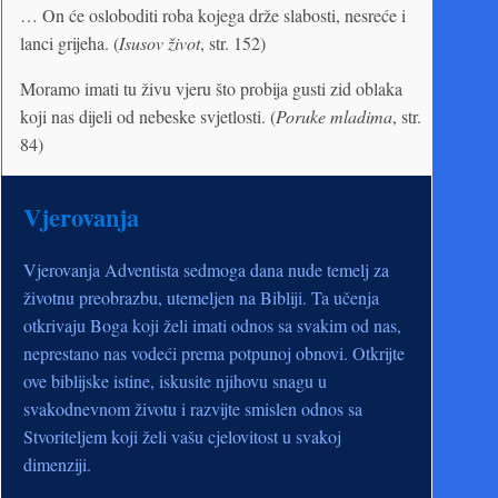
… On će osloboditi roba kojega drže slabosti, nesreće i
lanci grijeha. (
Isusov život
, str. 152)
Moramo imati tu živu vjeru što probija gusti zid oblaka
koji nas dijeli od nebeske svjetlosti. (
Poruke mladima
, str.
84)
Vjerovanja
Vjerovanja Adventista sedmoga dana nude temelj za
životnu preobrazbu, utemeljen na Bibliji. Ta učenja
otkrivaju Boga koji želi imati odnos sa svakim od nas,
neprestano nas vodeći prema potpunoj obnovi. Otkrijte
ove biblijske istine, iskusite njihovu snagu u
svakodnevnom životu i razvijte smislen odnos sa
Stvoriteljem koji želi vašu cjelovitost u svakoj
dimenziji.