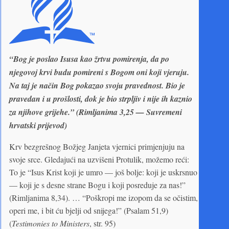
“Bog je poslao Isusa kao žrtvu pomirenja, da po
njegovoj krvi budu pomireni s Bogom oni koji vjeruju.
Na taj je način Bog pokazao svoju pravednost. Bio je
pravedan i u prošlosti, dok je bio strpljiv i nije ih kaznio
za njihove grijehe.” (Rimljanima 3,25 — Suvremeni
hrvatski prijevod)
Krv bezgrešnog Božjeg Janjeta vjernici primjenjuju na
svoje srce. Gledajući na uzvišeni Protulik, možemo reći:
To je “Isus Krist koji je umro — još bolje: koji je uskrsnuo
— koji je s desne strane Bogu i koji posreduje za nas!”
(Rimljanima 8,34). … “Poškropi me izopom da se očistim,
operi me, i bit ću bjelji od snijega!” (Psalam 51,9)
(
Testimonies to Ministers
, str. 95)