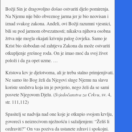
Božji Sin je dragovoljno došao ostvariti djelo pomirenja.
Na Njemu nije bilo obveznog jarma jer je bio neovisan i
iznad svakog zakona. Anđeli, ovi Božji razumni vjesnici,
bili su pod jarmom obvezatnosti; nikakva njihova osobna
žrtva nije mogla okajati krivnju palog čovjeka. Samo je
Krist bio slobodan od zahtjeva Zakona da može ostvariti
otkupljenje grešnog roda. On je imao moć da svoj život
položi i da ga opet uzme. …
Kristova krv je djelotvorna, ali je treba stalno primjenjivati.
Ne samo što Bog želi da Njegovi sluge Njemu na slavu
koriste sredstva koja im je povjerio, nego želi da se sami
posvete Njegovom Djelu. (
Svjedočanstva za Crkvu
, sv. 4,
str. 111,112)
Spasitelj se nadvija nad one koje je otkupio svojom krvlju,
govoreći s neizrecivom nježnošću i sažaljenjem: “Želiš li
ozdraviti?” On vas poziva da ustanete zdravi i spokojni.