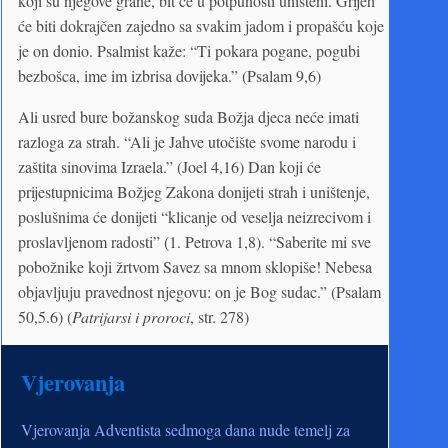
koji su njegove grane, bit će u potpunosti uništeni. Grijeh
će biti dokrajčen zajedno sa svakim jadom i propašću koje
je on donio. Psalmist kaže: “Ti pokara pogane, pogubi
bezbošca, ime im izbrisa dovijeka.” (Psalam 9,6)
Ali usred bure božanskog suda Božja djeca neće imati
razloga za strah. “Ali je Jahve utočište svome narodu i
zaštita sinovima Izraela.” (Joel 4,16) Dan koji će
prijestupnicima Božjeg Zakona donijeti strah i uništenje,
poslušnima će donijeti “klicanje od veselja neizrecivom i
proslavljenom radosti” (1. Petrova 1,8). “Saberite mi sve
pobožnike koji žrtvom Savez sa mnom sklopiše! Nebesa
objavljuju pravednost njegovu: on je Bog sudac.” (Psalam
50,5.6) (
Patrijarsi i proroci
, str. 278)
Vjerovanja
Vjerovanja Adventista sedmoga dana nude temelj za