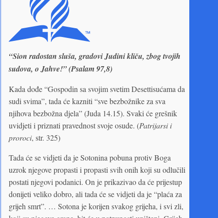
“Sion radostan sluša, gradovi Judini kliču, zbog tvojih
sudova, o Jahve!” (Psalam 97,8)
Kada dođe “Gospodin sa svojim svetim Desettisućama da
sudi svima”, tada će kazniti “sve bezbožnike za sva
njihova bezbožna djela” (Juda 14.15). Svaki će grešnik
uvidjeti i priznati pravednost svoje osude. (
Patrijarsi i
proroci
, str. 325)
Tada će se vidjeti da je Sotonina pobuna protiv Boga
uzrok njegove propasti i propasti svih onih koji su odlučili
postati njegovi podanici. On je prikazivao da će prijestup
donijeti veliko dobro, ali tada će se vidjeti da je “plaća za
grijeh smrt”. … Sotona je korijen svakog grijeha, i svi zli,