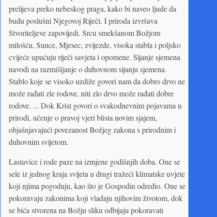
prelijeva preko nebeskog praga, kako bi naveo ljude da
budu poslušni Njegovoj Riječi. I priroda izvršava
Stvoriteljeve zapovijedi. Srcu smekšanom Božjom
milošću, Sunce, Mjesec, zvijezde, visoka stabla i poljsko
cvijeće upućuju riječi savjeta i opomene. Sijanje sjemena
navodi na razmišljanje o duhovnom sijanju sjemena.
Stablo koje se visoko uzdiže govori nam da dobro drvo ne
može rađati zle rodove, niti zlo drvo može rađati dobre
rodove. ... Dok Krist govori o svakodnevnim pojavama u
prirodi, učenje o pravoj vjeri blista novim sjajem,
objašnjavajući povezanost Božjeg zakona s prirodnim i
duhovnim svijetom.
Lastavice i rode paze na izmjene godišnjih doba. One se
sele iz jednog kraja svijeta u drugi tražeći klimatske uvjete
koji njima pogoduju, kao što je Gospodin odredio. One se
pokoravaju zakonima koji vladaju njihovim životom, dok
se bića stvorena na Božju sliku odbijaju pokoravati