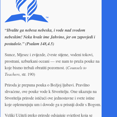
“Hvalite ga nebesa nebeska, i vode nad svodom
nebeskim! Neka hvale ime Jahvino, jer on zapovjedi i
postadoše.” (Psalam 148,4.5)
Sunce, Mjesec i zvijezde, čvrste stijene, vodeni tokovi,
prostrani, uzburkani oceani — sve nam to pruža pouke na
koje bismo trebali obratiti pozornost. (
Counsels to
Teachers
, str. 190)
Priroda je prepuna pouka o Božjoj ljubavi. Pravilno
shvaćene, ove pouke vode k Stvoritelju. One ukazuju na
Stvoritelja prirode ističući ove jednostavne i svete istine
koje oplemenjuju um i dovode ga u prisniji dodir s Bogom.
Veliki Učitelj preko prirode odsjajuje svjetlost koja se