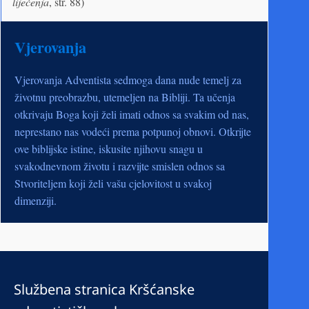
liječenja
, str. 88)
Vjerovanja
Vjerovanja Adventista sedmoga dana nude temelj za
životnu preobrazbu, utemeljen na Bibliji. Ta učenja
otkrivaju Boga koji želi imati odnos sa svakim od nas,
neprestano nas vodeći prema potpunoj obnovi. Otkrijte
ove biblijske istine, iskusite njihovu snagu u
svakodnevnom životu i razvijte smislen odnos sa
Stvoriteljem koji želi vašu cjelovitost u svakoj
dimenziji.
Službena stranica Kršćanske