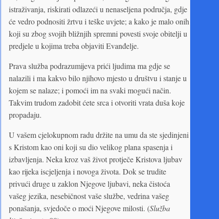
istraživanja, riskirati odlazeći u nenaseljena područja, gdje
će vedro podnositi žrtvu i teške uvjete; a kako je malo onih
koji su zbog svojih bližnjih spremni povesti svoje obitelji u
predjele u kojima treba objaviti Evanđelje.
Prava služba podrazumijeva prići ljudima ma gdje se
nalazili i ma kakvo bilo njihovo mjesto u društvu i stanje u
kojem se nalaze; i pomoći im na svaki mogući način.
Takvim trudom zadobit ćete srca i otvoriti vrata duša koje
propadaju.
U vašem cjelokupnom radu držite na umu da ste sjedinjeni
s Kristom kao oni koji su dio velikog plana spasenja i
izbavljenja. Neka kroz vaš život protječe Kristova ljubav
kao rijeka iscjeljenja i novoga života. Dok se trudite
privući druge u zaklon Njegove ljubavi, neka čistoća
vašeg jezika, nesebičnost vaše službe, vedrina vašeg
ponašanja, svjedoče o moći Njegove milosti. (
Služba