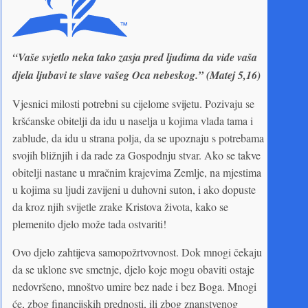
“Vaše svjetlo neka tako zasja pred ljudima da vide vaša
djela ljubavi te slave vašeg Oca nebeskog.” (Matej 5,16)
Vjesnici milosti potrebni su cijelome svijetu. Pozivaju se
kršćanske obitelji da idu u naselja u kojima vlada tama i
zablude, da idu u strana polja, da se upoznaju s potrebama
svojih bližnjih i da rade za Gospodnju stvar. Ako se takve
obitelji nastane u mračnim krajevima Zemlje, na mjestima
u kojima su ljudi zavijeni u duhovni suton, i ako dopuste
da kroz njih svijetle zrake Kristova života, kako se
plemenito djelo može tada ostvariti!
Ovo djelo zahtijeva samopožrtvovnost. Dok mnogi čekaju
da se uklone sve smetnje, djelo koje mogu obaviti ostaje
nedovršeno, mnoštvo umire bez nade i bez Boga. Mnogi
će, zbog financijskih prednosti, ili zbog znanstvenog