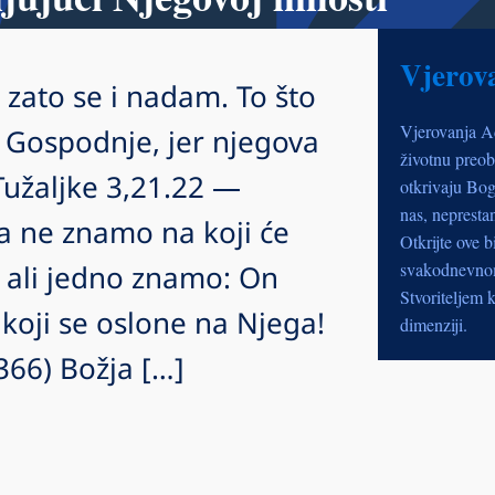
Vjerov
 zato se i nadam. To što
Vjerovanja A
 Gospodnje, jer njegova
životnu preob
Tužaljke 3,21.22 —
otkrivaju Bog
nas, nepresta
a ne znamo na koji će
Otkrijte ove b
 ali jedno znamo: On
svakodnevnom 
Stvoriteljem k
 koji se oslone na Njega!
dimenziji.
5,366) Božja […]