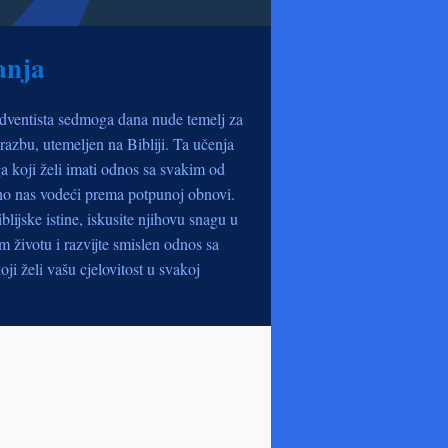
anja
dventista sedmoga dana nude temelj za
razbu, utemeljen na Bibliji. Ta učenja
a koji želi imati odnos sa svakim od
no nas vodeći prema potpunoj obnovi.
iblijske istine, iskusite njihovu snagu u
životu i razvijte smislen odnos sa
oji želi vašu cjelovitost u svakoj