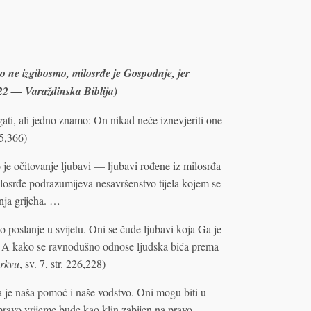
o ne izgibosmo, milosrđe je Gospodnje, jer
.22 — Varaždinska Biblija)
i, ali jedno znamo: On nikad neće iznevjeriti one
65,366)
e očitovanje ljubavi — ljubavi rođene iz milosrđa
losrđe podrazumijeva nesavršenstvo tijela kojem se
nja grijeha. …
 poslanje u svijetu. Oni se čude ljubavi koja Ga je
i. A kako se ravnodušno odnose ljudska bića prema
Crkvu
, sv. 7, str. 226,228)
 je naša pomoć i naše vodstvo. Oni mogu biti u
ravo vrijeme bude kao klin zabijen na pravo