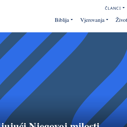
ČLANCI
Biblija
Vjerovanja
Živo
jujući Njegovoj milosti