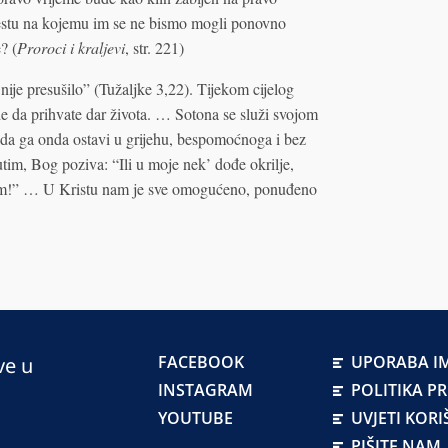
mjestu na kojemu im se ne bismo mogli ponovno
? (
Proroci i kraljevi
, str. 221)
ije presušilo” (Tužaljke 3,22). Tijekom cijelog
e da prihvate dar života. … Sotona se služi svojom
da ga onda ostavi u grijehu, bespomoćnoga i bez
tim, Bog poziva: “Ili u moje nek’ dođe okrilje,
om!” … U Kristu nam je sve omogućeno, ponuđeno
FACEBOOK
UPORABA IM
ve u
INSTAGRAM
POLITIKA P
YOUTUBE
UVJETI KORI
PIŠITE NAM