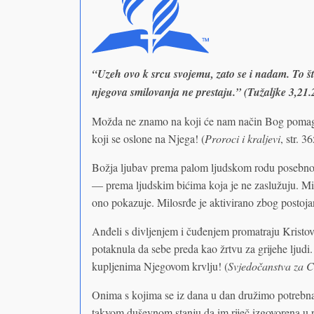
“Uzeh ovo k srcu svojemu, zato se i nadam. To št
njegova smilovanja ne prestaju.” (Tužaljke 3,21
Možda ne znamo na koji će nam način Bog pomagat
koji se oslone na Njega! (
Proroci i kraljevi
, str. 3
Božja ljubav prema palom ljudskom rodu posebno j
— prema ljudskim bićima koja je ne zaslužuju. Mi
ono pokazuje. Milosrđe je aktivirano zbog postoja
Anđeli s divljenjem i čuđenjem promatraju Kristovo
potaknula da sebe preda kao žrtvu za grijehe ljud
kupljenima Njegovom krvlju! (
Svjedočanstva za 
Onima s kojima se iz dana u dan družimo potrebna
takvom duševnom stanju da im riječ izgovorena u p