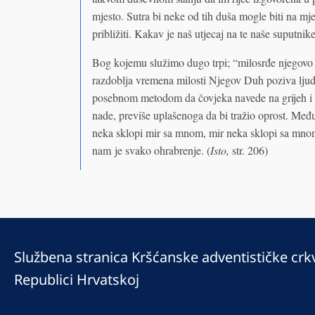
mjesto. Sutra bi neke od tih duša mogle biti na 
približiti. Kakav je naš utjecaj na te naše suputnike
Bog kojemu služimo dugo trpi; “milosrđe njegovo n
razdoblja vremena milosti Njegov Duh poziva ljud
posebnom metodom da čovjeka navede na grijeh i 
nade, previše uplašenoga da bi tražio oprost. Među
neka sklopi mir sa mnom, mir neka sklopi sa mn
nam je svako ohrabrenje. (
Isto,
str. 206)
Službena stranica Kršćanske adventističke crk
Republici Hrvatskoj