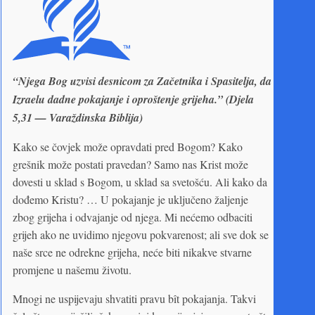
“Njega Bog uzvisi desnicom za Začetnika i Spasitelja, da
Izraelu dadne pokajanje i oproštenje grijeha.” (Djela
5,31 — Varaždinska Biblija)
Kako se čovjek može opravdati pred Bogom? Kako
grešnik može postati pravedan? Samo nas Krist može
dovesti u sklad s Bogom, u sklad sa svetošću. Ali kako da
dođemo Kristu? … U pokajanje je uključeno žaljenje
zbog grijeha i odvajanje od njega. Mi nećemo odbaciti
grijeh ako ne uvidimo njegovu pokvarenost; ali sve dok se
naše srce ne odrekne grijeha, neće biti nikakve stvarne
promjene u našemu životu.
Mnogi ne uspijevaju shvatiti pravu bît pokajanja. Takvi