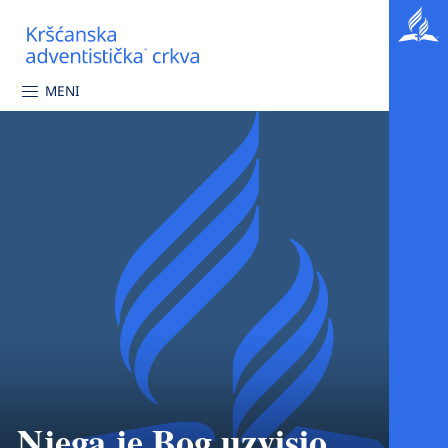
MENI
Njega je Bog uzvisio