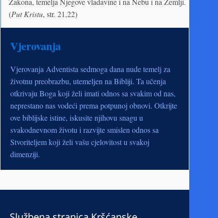
Zakona, temelja Njegove vladavine i na Nebu i na Zemlji.
(
Put Kristu
, str. 21,22)
Vjerovanja
Vjerovanja Adventista sedmoga dana nude temelj za
životnu preobrazbu, utemeljen na Bibliji. Ta učenja
otkrivaju Boga koji želi imati odnos sa svakim od nas,
neprestano nas vodeći prema potpunoj obnovi. Otkrijte
ove biblijske istine, iskusite njihovu snagu u
svakodnevnom životu i razvijte smislen odnos sa
Stvoriteljem koji želi vašu cjelovitost u svakoj
dimenziji.
Službena stranica Kršćanske