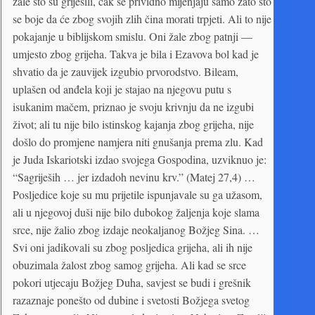
žale što su griješili, čak se prividno mijenjaju samo zato što
se boje da će zbog svojih zlih čina morati trpjeti. Ali to nije
pokajanje u biblijskom smislu. Oni žale zbog patnji —
umjesto zbog grijeha. Takva je bila i Ezavova bol kad je
shvatio da je zauvijek izgubio prvorodstvo. Bileam,
uplašen od anđela koji je stajao na njegovu putu s
isukanim mačem, priznao je svoju krivnju da ne izgubi
život; ali tu nije bilo istinskog kajanja zbog grijeha, nije
došlo do promjene namjera niti gnušanja prema zlu. Kad
je Juda Iskariotski izdao svojega Gospodina, uzviknuo je:
“Sagriješih … jer izdadoh nevinu krv.” (Matej 27,4) …
Posljedice koje su mu prijetile ispunjavale su ga užasom,
ali u njegovoj duši nije bilo dubokog žaljenja koje slama
srce, nije žalio zbog izdaje neokaljanog Božjeg Sina. …
Svi oni jadikovali su zbog posljedica grijeha, ali ih nije
obuzimala žalost zbog samog grijeha. Ali kad se srce
pokori utjecaju Božjeg Duha, savjest se budi i grešnik
razaznaje ponešto od dubine i svetosti Božjega svetog