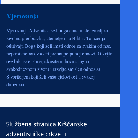
Vjerovanja
Vjerovanja Adventista sedmoga dana nude temelj za
životnu preobrazbu, utemeljen na Bibliji. Ta učenja
otkrivaju Boga koji želi imati odnos sa svakim od nas,
neprestano nas vodeći prema potpunoj obnovi. Otkrijte
ove biblijske istine, iskusite njihovu snagu u
svakodnevnom životu i razvijte smislen odnos sa
Stvoriteljem koji želi vašu cjelovitost u svakoj
dimenziji.
Službena stranica Kršćanske
adventističke crkve u