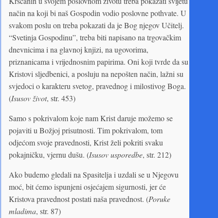
Kršćanin u svojem poslovnom životu treba pokazati svijetu
način na koji bi naš Gospodin vodio poslovne pothvate. U
svakom poslu on treba pokazati da je Bog njegov Učitelj.
“Svetinja Gospodinu”, treba biti napisano na trgovačkim
dnevnicima i na glavnoj knjizi, na ugovorima,
priznanicama i vrijednosnim papirima. Oni koji tvrde da su
Kristovi sljedbenici, a posluju na nepošten način, lažni su
svjedoci o karakteru svetog, pravednog i milostivog Boga.
(
Isusov život
, str. 453)
Samo s pokrivalom koje nam Krist daruje možemo se
pojaviti u Božjoj prisutnosti. Tim pokrivalom, tom
odjećom svoje pravednosti, Krist želi pokriti svaku
pokajničku, vjernu dušu. (
Isusov usporedbe
, str. 212)
Ako budemo gledali na Spasitelja i uzdali se u Njegovu
moć, bit ćemo ispunjeni osjećajem sigurnosti, jer će
Kristova pravednost postati naša pravednost. (
Poruke
mladima
, str. 87)