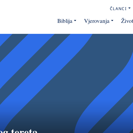
ČLANCI
Biblija
Vjerovanja
Živo
og tereta