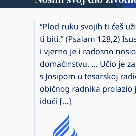
“Plod ruku svojih ti ćeš už
ti biti.” (Psalam 128,2) I
i vjerno je i radosno nosio
domaćinstvu. … Učio je za
s Josipom u tesarskoj radi
običnog radnika prolazio
idući […]