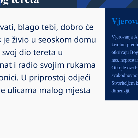
Vjerov
ivati, blago tebi, dobro će
Vjerovanja A
sus je živio u seoskom domu
životnu preob
 svoj dio tereta u
otkrivaju Bog
nas, nepresta
nat i radio svojim rukama
Otkrijte ove b
onici. U priprostoj odjeći
svakodnevnom 
Stvoriteljem k
 je ulicama malog mjesta
dimenziji.