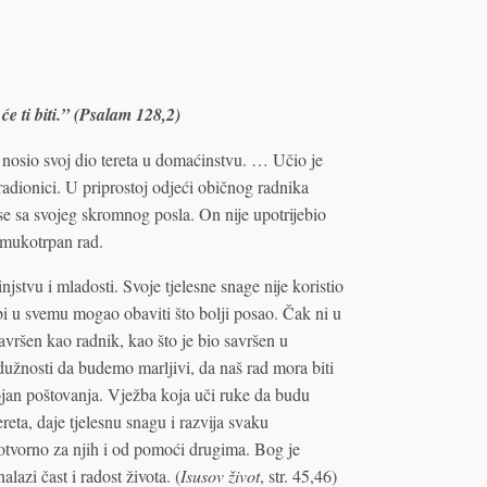
 će ti biti.” (Psalam 128,2)
 nosio svoj dio tereta u domaćinstvu. … Učio je
radionici. U priprostoj odjeći običnog radnika
 se sa svojeg skromnog posla. On nije upotrijebio
 mukotrpan rad.
tinjstvu i mladosti. Svoje tjelesne snage nije koristio
bi u svemu mogao obaviti što bolji posao. Čak ni u
savršen kao radnik, kao što je bio savršen u
užnosti da budemo marljivi, da naš rad mora biti
tojan poštovanja. Vježba koja uči ruke da budu
reta, daje tjelesnu snagu i razvija svaku
agotvorno za njih i od pomoći drugima. Bog je
lazi čast i radost života. (
Isusov život
, str. 45,46)