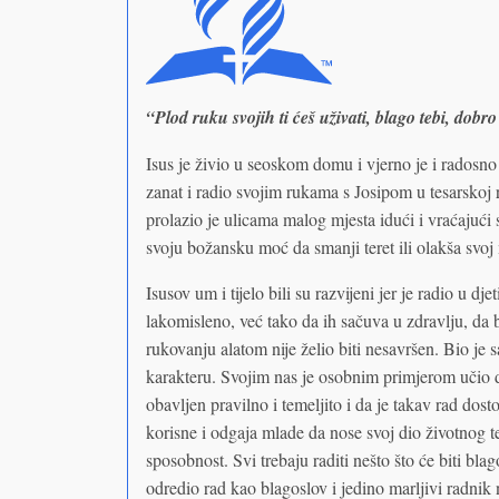
“Plod ruku svojih ti ćeš uživati, blago tebi, dobro
Isus je živio u seoskom domu i vjerno je i radosno
zanat i radio svojim rukama s Josipom u tesarskoj 
prolazio je ulicama malog mjesta idući i vraćajući
svoju božansku moć da smanji teret ili olakša svoj
Isusov um i tijelo bili su razvijeni jer je radio u dje
lakomisleno, već tako da ih sačuva u zdravlju, da 
rukovanju alatom nije želio biti nesavršen. Bio je 
karakteru. Svojim nas je osobnim primjerom učio d
obavljen pravilno i temeljito i da je takav rad dos
korisne i odgaja mlade da nose svoj dio životnog te
sposobnost. Svi trebaju raditi nešto što će biti bl
odredio rad kao blagoslov i jedino marljivi radnik na