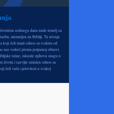
anja
dventista sedmoga dana nude temelj za
razbu, utemeljen na Bibliji. Ta učenja
a koji želi imati odnos sa svakim od
no nas vodeći prema potpunoj obnovi.
iblijske istine, iskusite njihovu snagu u
životu i razvijte smislen odnos sa
oji želi vašu cjelovitost u svakoj