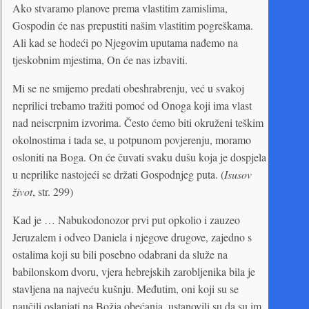
Ako stvaramo planove prema vlastitim zamislima,
Gospodin će nas prepustiti našim vlastitim pogreškama.
Ali kad se hodeći po Njegovim uputama nađemo na
tjeskobnim mjestima, On će nas izbaviti.
Mi se ne smijemo predati obeshrabrenju, već u svakoj
neprilici trebamo tražiti pomoć od Onoga koji ima vlast
nad neiscrpnim izvorima. Često ćemo biti okruženi teškim
okolnostima i tada se, u potpunom povjerenju, moramo
osloniti na Boga. On će čuvati svaku dušu koja je dospjela
u neprilike nastojeći se držati Gospodnjeg puta. (
Isusov
život
, str. 299)
Kad je … Nabukodonozor prvi put opkolio i zauzeo
Jeruzalem i odveo Daniela i njegove drugove, zajedno s
ostalima koji su bili posebno odabrani da služe na
babilonskom dvoru, vjera hebrejskih zarobljenika bila je
stavljena na najveću kušnju. Međutim, oni koji su se
naučili oslanjati na Božja obećanja, ustanovili su da su im