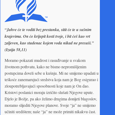
“Jahve će te voditi bez prestanka, sitit će te u sušnim
krajevima. On će krijepit kosti tvoje, i bit ćeš kao vrt
zaljeven, kao studenac kojem voda nikad ne presuši.”
(Izaija 58,11)
Moramo pokazati mudrost i rasuđivanje u svakom
životnom pothvatu, kako ne bismo nepromišljenim
postupcima doveli sebe u kušnju. Mi ne smijemo upadati u
teškoće zanemarujući sredstva koja nam je Bog osigurao i
zloupotrebljavajući sposobnosti koje nam je On dao.
Kristovi poslanici moraju izričito slušati Njegove upute.
Djelo je Božje, pa ako želimo drugima donijeti blagoslov,
moramo slijediti Njegove planove. Svoje “ja” ne smijemo
učiniti središtem; naše “ja” ne može primiti nikakvu čast.