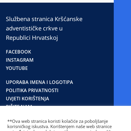
Službena stranica Kršćanske
adventističke crkve u
Republici Hrvatskoj
FACEBOOK
INSTAGRAM
YOUTUBE
UPORABA IMENA I LOGOTIPA
POLITIKA PRIVATNOSTI
UVJETI KORIŠTENJA
PIŠITE NAM
**Ova web stranica koristi kolačiće za poboljšanje
korisničkog iskustva. Korištenjem naše web stranice
© 2025 Copyright © 2023 Kršćanska adventistička