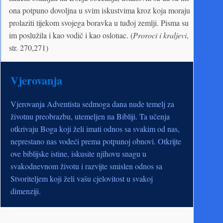
ona potpuno dovoljna u svim iskustvima kroz koja moraju
prolaziti tijekom svojega boravka u tuđoj zemlji. Pisma su
im poslužila i kao vodič i kao oslonac. (
Proroci i kraljevi
,
str. 270,271)
Vjerovanja
Vjerovanja Adventista sedmoga dana nude temelj za
životnu preobrazbu, utemeljen na Bibliji. Ta učenja
otkrivaju Boga koji želi imati odnos sa svakim od nas,
neprestano nas vodeći prema potpunoj obnovi. Otkrijte
ove biblijske istine, iskusite njihovu snagu u
svakodnevnom životu i razvijte smislen odnos sa
Stvoriteljem koji želi vašu cjelovitost u svakoj
dimenziji.