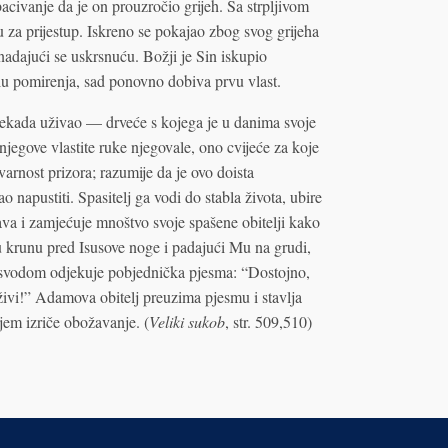
acivanje da je on prouzročio grijeh. Sa strpljivom
 za prijestup. Iskreno se pokajao zbog svog grijeha
nadajući se uskrsnuću. Božji je Sin iskupio
lu pomirenja, sad ponovno dobiva prvu vlast.
nekada uživao — drveće s kojega je u danima svoje
njegove vlastite ruke njegovale, ono cvijeće za koje
arnost prizora; razumije da je ovo doista
 napustiti. Spasitelj ga vodi do stabla života, ubire
va i zamjećuje mnoštvo svoje spašene obitelji kako
vu krunu pred Isusove noge i padajući Mu na grudi,
m svodom odjekuje pobjednička pjesma: “Dostojno,
 živi!” Adamova obitelj preuzima pjesmu i stavlja
jem izriče obožavanje. (
Veliki sukob
, str. 509,510)