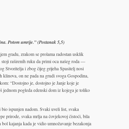
dina. Potom umrije.” (Postanak 5,5)
jem gradu, zrakom se prolama radostan usklik
 stoji raširenih ruku da primi oca našeg roda —
og Stvoritelja i zbog čijeg grijeha Spasitelj nosi
h klinova, on ne pada na grudi svoga Gospodina,
kom: “Dostojno je, dostojno je Janje koje je
još jednom pogleda edenski dom iz kojega je toliko
bio ispunjen nadom. Svaki uveli list, svaka
pe prirode, svaka mrlja na čovjekovoj čistoći, bila
ila bol kajanja kada je vidio umnožavanje bezakonja