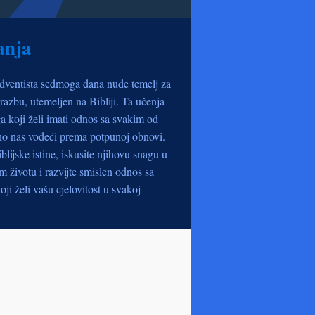
anja
dventista sedmoga dana nude temelj za
razbu, utemeljen na Bibliji. Ta učenja
a koji želi imati odnos sa svakim od
no nas vodeći prema potpunoj obnovi.
iblijske istine, iskusite njihovu snagu u
životu i razvijte smislen odnos sa
oji želi vašu cjelovitost u svakoj