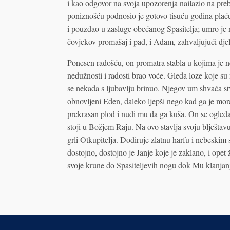
i kao odgovor na svoja upozorenja nailazio na preb
poniznošću podnosio je gotovo tisuću godina plaću
i pouzdao u zasluge obećanog Spasitelja; umro je 
čovjekov promašaj i pad, i Adam, zahvaljujući dje
Ponesen radošću, on promatra stabla u kojima je 
nedužnosti i radosti brao voće. Gleda loze koje su 
se nekada s ljubavlju brinuo. Njegov um shvaća stv
obnovljeni Eden, daleko ljepši nego kad ga je morao
prekrasan plod i nudi mu da ga kuša. On se ogleda
stoji u Božjem Raju. Na ovo stavlja svoju blješta
grli Otkupitelja. Dodiruje zlatnu harfu i nebeski
dostojno, dostojno je Janje koje je zaklano, i opet
svoje krune do Spasiteljevih nogu dok Mu klanjan