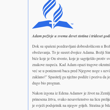
Adam poživje u svemu devet stotina i trideset go
Dok su spašeni pozdravljani dobrodošlicom u Bož
obožavanja. To je susret dvojice Adama. Božji Sin
biće koje je On stvorio, koje je sagriješilo protiv sv
znakove raspeća. Kad Adam opazi tragove okrutni
već se u poniznosti baca pred Njegove noge s uzvi
zaklano!” Spasitelj ga nježno podiže i poziva da 
dugo bio prognan.
Nakon izgona iz Edena Adamov je život na Zemlji 
prinesena žrtva, svako nesavršenstvo na licu prelije
je svježi podsjetnik na njegov grijeh. Strašna je b