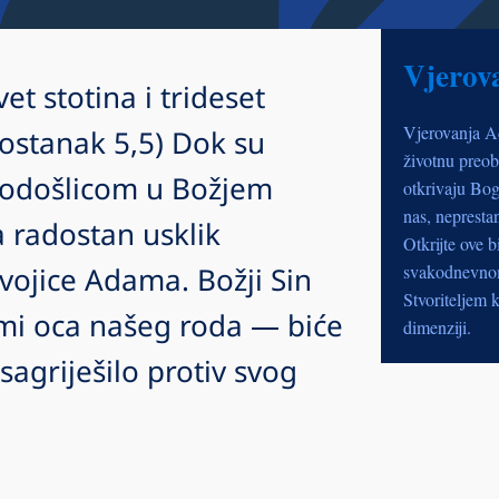
Vjerov
t stotina i trideset
Vjerovanja A
ostanak 5,5) Dok su
životnu preob
rodošlicom u Božjem
otkrivaju Bog
nas, nepresta
 radostan usklik
Otkrijte ove b
vojice Adama. Božji Sin
svakodnevnom 
Stvoriteljem k
rimi oca našeg roda — biće
dimenziji.
 sagriješilo protiv svog