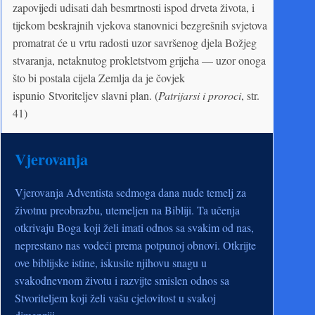
zapovijedi udisati dah besmrtnosti ispod drveta života, i
tijekom beskrajnih vjekova stanovnici bezgrešnih svjetova
promatrat će u vrtu radosti uzor savršenog djela Božjeg
stvaranja, netaknutog prokletstvom grijeha — uzor onoga
što bi postala cijela Zemlja da je čovjek
ispunio Stvoriteljev slavni plan. (
Patrijarsi i proroci
, str.
41)
Vjerovanja
Vjerovanja Adventista sedmoga dana nude temelj za
životnu preobrazbu, utemeljen na Bibliji. Ta učenja
otkrivaju Boga koji želi imati odnos sa svakim od nas,
neprestano nas vodeći prema potpunoj obnovi. Otkrijte
ove biblijske istine, iskusite njihovu snagu u
svakodnevnom životu i razvijte smislen odnos sa
Stvoriteljem koji želi vašu cjelovitost u svakoj