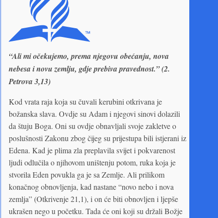
“Ali mi očekujemo, prema njegovu obećanju, nova
nebesa i novu zemlju, gdje prebiva pravednost.” (2.
Petrova 3,13)
Kod vrata raja koja su čuvali kerubini otkrivana je
božanska slava. Ovdje su Adam i njegovi sinovi dolazili
da štuju Boga. Oni su ovdje obnavljali svoje zakletve o
poslušnosti Zakonu zbog čijeg su prijestupa bili istjerani iz
Edena. Kad je plima zla preplavila svijet i pokvarenost
ljudi odlučila o njihovom uništenju potom, ruka koja je
stvorila Eden povukla ga je sa Zemlje. Ali prilikom
konačnog obnovljenja, kad nastane “novo nebo i nova
zemlja” (Otkrivenje 21,1), i on će biti obnovljen i ljepše
ukrašen nego u početku. Tada će oni koji su držali Božje