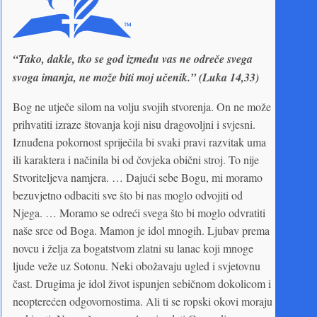
“Tako, dakle, tko se god između vas ne odreče svega
svoga imanja, ne može biti moj učenik.” (Luka 14,33)
Bog ne utječe silom na volju svojih stvorenja. On ne može
prihvatiti izraze štovanja koji nisu dragovoljni i svjesni.
Iznuđena pokornost spriječila bi svaki pravi razvitak uma
ili karaktera i načinila bi od čovjeka obični stroj. To nije
Stvoriteljeva namjera. … Dajući sebe Bogu, mi moramo
bezuvjetno odbaciti sve što bi nas moglo odvojiti od
Njega. … Moramo se odreći svega što bi moglo odvratiti
naše srce od Boga. Mamon je idol mnogih. Ljubav prema
novcu i želja za bogatstvom zlatni su lanac koji mnoge
ljude veže uz Sotonu. Neki obožavaju ugled i svjetovnu
čast. Drugima je idol život ispunjen sebičnom dokolicom i
neopterećen odgovornostima. Ali ti se ropski okovi moraju