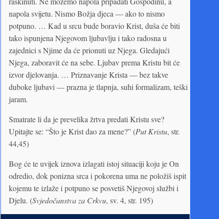
raskinuti. Ne možemo napola pripadati Gospodinu, a
napola svijetu. Nismo Božja djeca — ako to nismo
potpuno. … Kad u srcu bude boravio Krist, duša će biti
tako ispunjena Njegovom ljubavlju i tako radosna u
zajednici s Njime da će prionuti uz Njega. Gledajući
Njega, zaboravit će na sebe. Ljubav prema Kristu bit će
izvor djelovanja. … Priznavanje Krista — bez takve
duboke ljubavi — prazna je tlapnja, suhi formalizam, teški
jaram.
Smatrate li da je prevelika žrtva predati Kristu sve?
Upitajte se: “Što je Krist dao za mene?” (
Put Kristu
, str.
44,45)
Bog će te uvijek iznova izlagati istoj situaciji koju je On
odredio, dok ponizna srca i pokorena uma ne položiš ispit
kojemu te izlaže i potpuno se posvetiš Njegovoj službi i
Djelu. (
Svjedočanstva za Crkvu
, sv. 4, str. 195)