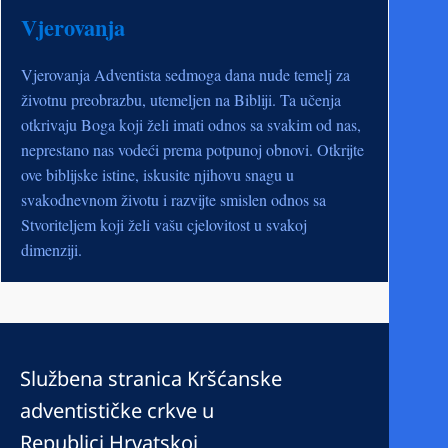
Vjerovanja
Vjerovanja Adventista sedmoga dana nude temelj za
životnu preobrazbu, utemeljen na Bibliji. Ta učenja
otkrivaju Boga koji želi imati odnos sa svakim od nas,
neprestano nas vodeći prema potpunoj obnovi. Otkrijte
ove biblijske istine, iskusite njihovu snagu u
svakodnevnom životu i razvijte smislen odnos sa
Stvoriteljem koji želi vašu cjelovitost u svakoj
dimenziji.
Službena stranica Kršćanske
adventističke crkve u
Republici Hrvatskoj