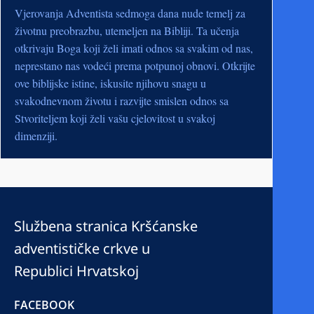
Vjerovanja Adventista sedmoga dana nude temelj za
životnu preobrazbu, utemeljen na Bibliji. Ta učenja
otkrivaju Boga koji želi imati odnos sa svakim od nas,
neprestano nas vodeći prema potpunoj obnovi. Otkrijte
ove biblijske istine, iskusite njihovu snagu u
svakodnevnom životu i razvijte smislen odnos sa
Stvoriteljem koji želi vašu cjelovitost u svakoj
dimenziji.
Službena stranica Kršćanske
adventističke crkve u
Republici Hrvatskoj
FACEBOOK