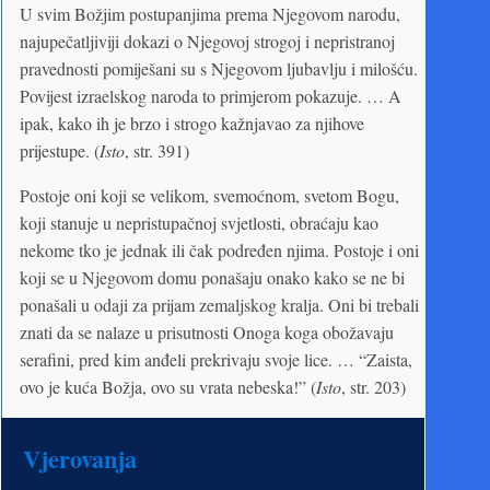
U svim Božjim postupanjima prema Njegovom narodu,
najupečatljiviji dokazi o Njegovoj strogoj i nepristranoj
pravednosti pomiješani su s Njegovom ljubavlju i milošću.
Povijest izraelskog naroda to primjerom pokazuje. … A
ipak, kako ih je brzo i strogo kažnjavao za njihove
prijestupe. (
Isto
, str. 391)
Postoje oni koji se velikom, svemoćnom, svetom Bogu,
koji stanuje u nepristupačnoj svjetlosti, obraćaju kao
nekome tko je jednak ili čak podređen njima. Postoje i oni
koji se u Njegovom domu ponašaju onako kako se ne bi
ponašali u odaji za prijam zemaljskog kralja. Oni bi trebali
znati da se nalaze u prisutnosti Onoga koga obožavaju
serafini, pred kim anđeli prekrivaju svoje lice. … “Zaista,
ovo je kuća Božja, ovo su vrata nebeska!” (
Isto
, str. 203)
Vjerovanja