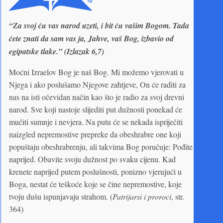
“Za svoj ću vas narod uzeti, i bit ću vašim Bogom. Tada
ćete znati da sam vas ja, Jahve, vaš Bog, izbavio od
egipatske tlake.” (Izlazak 6,7)
Moćni Izraelov Bog je naš Bog. Mi možemo vjerovati u
Njega i ako poslušamo Njegove zahtjeve, On će raditi za
nas na isti očevidan način kao što je radio za svoj drevni
narod. Sve koji nastoje slijediti put dužnosti ponekad će
mučiti sumnje i nevjera. Na putu će se nekada ispriječiti
naizgled nepremostive prepreke da obeshrabre one koji
popuštaju obeshrabrenju, ali takvima Bog poručuje: Pođite
naprijed. Obavite svoju dužnost po svaku cijenu. Kad
krenete naprijed putem poslušnosti, ponizno vjerujući u
Boga, nestat će teškoće koje se čine nepremostive, koje
tvoju dušu ispunjavaju strahom. (
Patrijarsi i proroci
, str.
364)