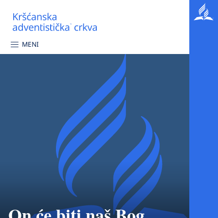
MENI
On će biti naš Bog