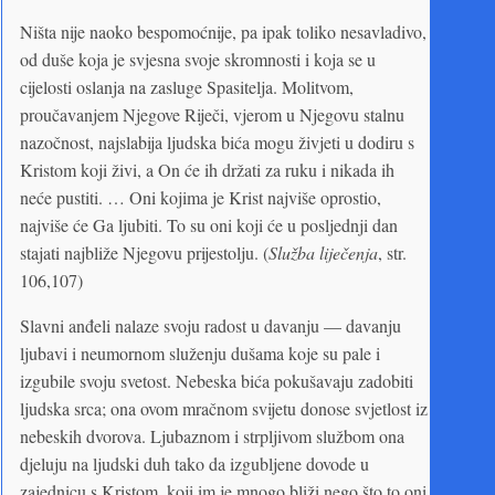
Ništa nije naoko bespomoćnije, pa ipak toliko nesavladivo,
od duše koja je svjesna svoje skromnosti i koja se u
cijelosti oslanja na zasluge Spasitelja. Molitvom,
proučavanjem Njegove Riječi, vjerom u Njegovu stalnu
nazočnost, najslabija ljudska bića mogu živjeti u dodiru s
Kristom koji živi, a On će ih držati za ruku i nikada ih
neće pustiti. … Oni kojima je Krist najviše oprostio,
najviše će Ga ljubiti. To su oni koji će u posljednji dan
stajati najbliže Njegovu prijestolju. (
Služba liječenja
, str.
106,107)
Slavni anđeli nalaze svoju radost u davanju — davanju
ljubavi i neumornom služenju dušama koje su pale i
izgubile svoju svetost. Nebeska bića pokušavaju zadobiti
ljudska srca; ona ovom mračnom svijetu donose svjetlost iz
nebeskih dvorova. Ljubaznom i strpljivom službom ona
djeluju na ljudski duh tako da izgubljene dovode u
zajednicu s Kristom, koji im je mnogo bliži nego što to oni