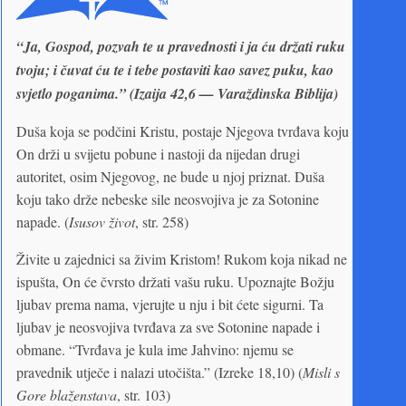
“Ja, Gospod, pozvah te u pravednosti i ja ću držati ruku
tvoju; i čuvat ću te i tebe postaviti kao savez puku, kao
svjetlo poganima.” (Izaija 42,6 — Varaždinska Biblija)
Duša koja se podčini Kristu, postaje Njegova tvrđava koju
On drži u svijetu pobune i nastoji da nijedan drugi
autoritet, osim Njegovog, ne bude u njoj priznat. Duša
koju tako drže nebeske sile neosvojiva je za Sotonine
napade. (
Isusov život
, str. 258)
Živite u zajednici sa živim Kristom! Rukom koja nikad ne
ispušta, On će čvrsto držati vašu ruku. Upoznajte Božju
ljubav prema nama, vjerujte u nju i bit ćete sigurni. Ta
ljubav je neosvojiva tvrđava za sve Sotonine napade i
obmane. “Tvrđava je kula ime Jahvino: njemu se
pravednik utječe i nalazi utočišta.” (Izreke 18,10) (
Misli s
Gore blaženstava
, str. 103)