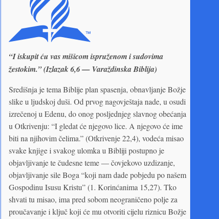
“I iskupit ću vas mišicom ispruženom i sudovima
žestokim.” (Izlazak 6,6 — Varaždinska Biblija)
Središnja je tema Biblije plan spasenja, obnavljanje Božje
slike u ljudskoj duši. Od prvog nagovještaja nade, u osudi
izrečenoj u Edenu, do onog posljednjeg slavnog obećanja
u Otkrivenju: “I gledat će njegovo lice. A njegovo će ime
biti na njihovim čelima.” (Otkrivenje 22,4), vodeća misao
svake knjige i svakog ulomka u Bibliji postupno je
objavljivanje te čudesne teme — čovjekovo uzdizanje,
objavljivanje sile Boga “koji nam dade pobjedu po našem
Gospodinu Isusu Kristu” (1. Korinćanima 15,27). Tko
shvati tu misao, ima pred sobom neograničeno polje za
proučavanje i ključ koji će mu otvoriti cijelu riznicu Božje