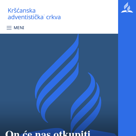
MENI
On će nas otkupiti