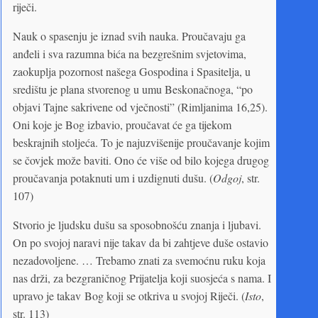
riječi.
Nauk o spasenju je iznad svih nauka. Proučavaju ga
anđeli i sva razumna bića na bezgrešnim svjetovima,
zaokuplja pozornost našega Gospodina i Spasitelja, u
središtu je plana stvorenog u umu Beskonačnoga, “po
objavi Tajne sakrivene od vječnosti” (Rimljanima 16,25).
Oni koje je Bog izbavio, proučavat će ga tijekom
beskrajnih stoljeća. To je najuzvišenije proučavanje kojim
se čovjek može baviti. Ono će više od bilo kojega drugog
proučavanja potaknuti um i uzdignuti dušu. (
Odgoj
, str.
107)
Stvorio je ljudsku dušu sa sposobnošću znanja i ljubavi.
On po svojoj naravi nije takav da bi zahtjeve duše ostavio
nezadovoljene. … Trebamo znati za svemoćnu ruku koja
nas drži, za bezgraničnog Prijatelja koji suosjeća s nama. I
upravo je takav Bog koji se otkriva u svojoj Riječi. (
Isto
,
str. 113)