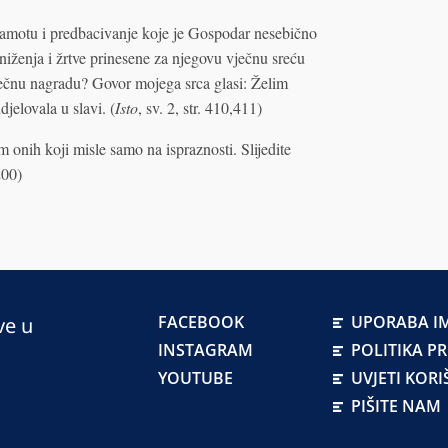
sramotu i predbacivanje koje je Gospodar nesebično
oniženja i žrtve prinesene za njegovu vječnu sreću
ječnu nagradu? Govor mojega srca glasi: Želim
jelovala u slavi. (
Isto
, sv. 2, str. 410,411)
onih koji misle samo na ispraznosti. Slijedite
 200)
FACEBOOK
UPORABA IM
ve u
INSTAGRAM
POLITIKA P
YOUTUBE
UVJETI KORI
PIŠITE NAM