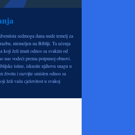
anja
dventista sedmoga dana nude temelj za
razbu, utemeljen na Bibliji. Ta učenja
a koji želi imati odnos sa svakim od
no nas vodeći prema potpunoj obnovi.
iblijske istine, iskusite njihovu snagu u
životu i razvijte smislen odnos sa
oji želi vašu cjelovitost u svakoj