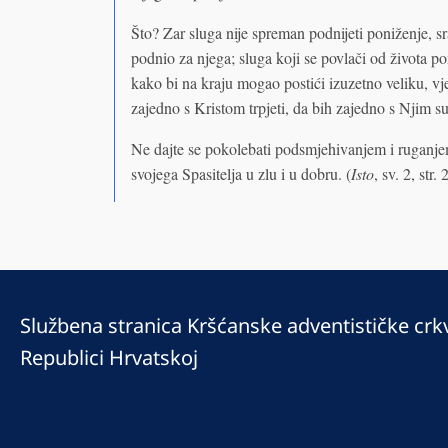
Što? Zar sluga nije spreman podnijeti poniženje, 
podnio za njega; sluga koji se povlači od života p
kako bi na kraju mogao postići izuzetno veliku, v
zajedno s Kristom trpjeti, da bih zajedno s Njim sud
Ne dajte se pokolebati podsmjehivanjem i ruganjem 
svojega Spasitelja u zlu i u dobru. (
Isto
, sv. 2, str.
Službena stranica Kršćanske adventističke crk
Republici Hrvatskoj