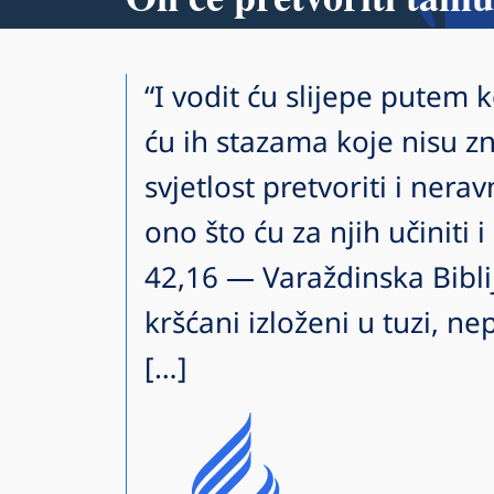
“I vodit ću slijepe putem 
ću ih stazama koje nisu zn
svjetlost pretvoriti i nera
ono što ću za njih učiniti i 
42,16 — Varaždinska Bibli
kršćani izloženi u tuzi, nep
[…]