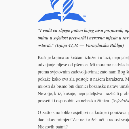
“I vodit ću slijepe putem kojeg nisu poznavali, u
tminu u svjetlost pretvoriti i neravna mjesta u rav
ostaviti.” (Izaija 42,16 — Varaždinska Biblija)
Kušnje kojima su kršćani izloženi u tuzi, neprijate
odvajanje pljeve od pšenice. Mi moramo nadvladati s
prema svjetovnim zadovoljstvima; zato nam Bog šal
pokaže kako ova zla postoje u našem karakteru. M
milosti da bismo bili dionici božanske naravi uma
Nevolje, križ, kušnje, neprijateljstva i različiti p
posvetiti i osposobiti za nebesku žitnicu. (
Svjedoča
O zašto smo toliko osjetljivi na kušnje i ponižava
dao takav primjer? Zar netko želi ući u radost svo
Njegovih patnji?