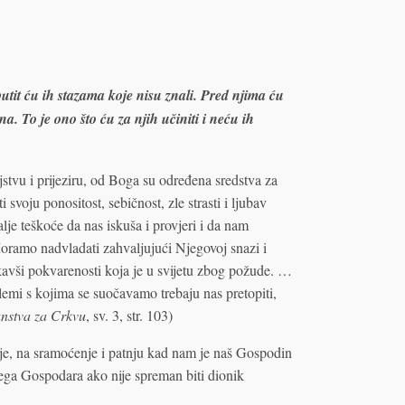
putit ću ih stazama koje nisu znali. Pred njima ću
na. To je ono što ću za njih učiniti i neću ih
ljstvu i prijeziru, od Boga su određena sredstva za
voju ponositost, sebičnost, zle strasti i ljubav
je teškoće da nas iskuša i provjeri i da nam
oramo nadvladati zahvaljujući Njegovoj snazi i
kavši pokvarenosti koja je u svijetu zbog požude. …
roblemi s kojima se suočavamo trebaju nas pretopiti,
nstva za Crkvu
, sv. 3, str. 103)
nje, na sramoćenje i patnju kad nam je naš Gospodin
jega Gospodara ako nije spreman biti dionik