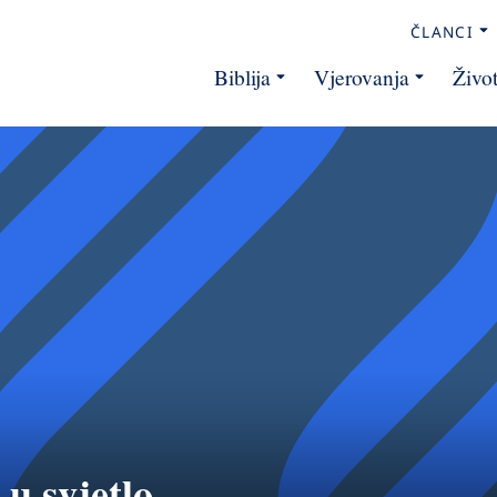
ČLANCI
Biblija
Vjerovanja
Živo
 u svjetlo