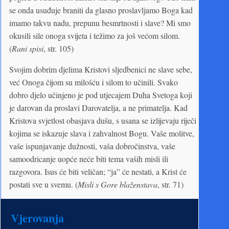
se onda usuđuje braniti da glasno proslavljamo Boga kad
imamo takvu nadu, prepunu besmrtnosti i slave? Mi smo
okusili sile onoga svijeta i težimo za još većom silom.
(
Rani spisi
, str. 105)
Svojim dobrim djelima Kristovi sljedbenici ne slave sebe,
već Onoga čijom su milošću i silom to učinili. Svako
dobro djelo učinjeno je pod utjecajem Duha Svetoga koji
je darovan da proslavi Darovatelja, a ne primatelja. Kad
Kristova svjetlost obasjava dušu, s usana se izlijevaju riječi
kojima se iskazuje slava i zahvalnost Bogu. Vaše molitve,
vaše ispunjavanje dužnosti, vaša dobročinstva, vaše
samoodricanje uopće neće biti tema vaših misli ili
razgovora. Isus će biti veličan; “ja” će nestati, a Krist će
postati sve u svemu. (
Misli s Gore blaženstava
, str. 71)
Vjerovanja