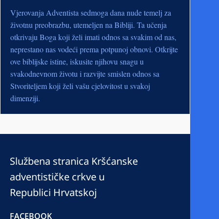
Vjerovanja Adventista sedmoga dana nude temelj za
životnu preobrazbu, utemeljen na Bibliji. Ta učenja
otkrivaju Boga koji želi imati odnos sa svakim od nas,
neprestano nas vodeći prema potpunoj obnovi. Otkrijte
ove biblijske istine, iskusite njihovu snagu u
svakodnevnom životu i razvijte smislen odnos sa
Stvoriteljem koji želi vašu cjelovitost u svakoj
dimenziji.
Službena stranica Kršćanske
adventističke crkve u
Republici Hrvatskoj
FACEBOOK