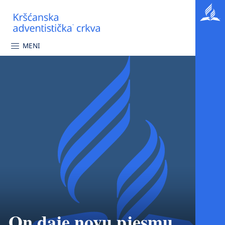
MENI
On daje novu pjesmu