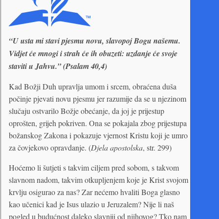
“U usta mi stavi pjesmu novu, slavopoj Bogu našemu.
Vidjet će mnogi i strah će ih obuzeti: uzdanje će svoje
staviti u Jahvu.” (Psalam 40,4)
Kad Božji Duh upravlja umom i srcem, obraćena duša
počinje pjevati novu pjesmu jer razumije da se u njezinom
slučaju ostvarilo Božje obećanje, da joj je prijestup
oprošten, grijeh pokriven. Ona se pokajala zbog prijestupa
božanskog Zakona i pokazuje vjernost Kristu koji je umro
za čovjekovo opravdanje. (
Djela apostolska
, str. 299)
Hoćemo li šutjeti s takvim ciljem pred sobom, s takvom
slavnom nadom, takvim otkupljenjem koje je Krist svojom
krvlju osigurao za nas? Zar nećemo hvaliti Boga glasno
kao učenici kad je Isus ulazio u Jeruzalem? Nije li naš
pogled u budućnost daleko slavniji od njihovog? Tko nam