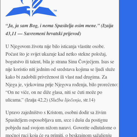
“Ja, ja sam Bog, i nema Spasitelja osim mene.” (Izaija
43,11 — Suvremeni hrvatski prijevod)
U Njegovom životu nije bilo isticanja vlastite osobe.
Počast što je svijet ukazuje kad netko stekne položaj,
bogatstvo ili talent, bila je strana Sinu Čovječjem. Isus se
nije koristio niti jednim od sredstava kojima se ljudi služe
kako bi zadobili privrženost ili vlast nad drugima. Za
Njega je, vjekovima prije Njegova rođenja, bilo prorečeno:
“On ne viče, on ne diže glasa, niti se čuti može po
ulicama.” (Izaija 42,2) (
Služba liječenja
, str.14)
Upravo zajedništvo s Kristom, osobni dodir sa živim
Spasiteljem osposobljava um, srce i dušu da postignu
pobjedu nad svojom nižom naravi. Govorite odlutalome o
moćnoj ruci koja će ga primiti, o beskrajnom sažaljenju