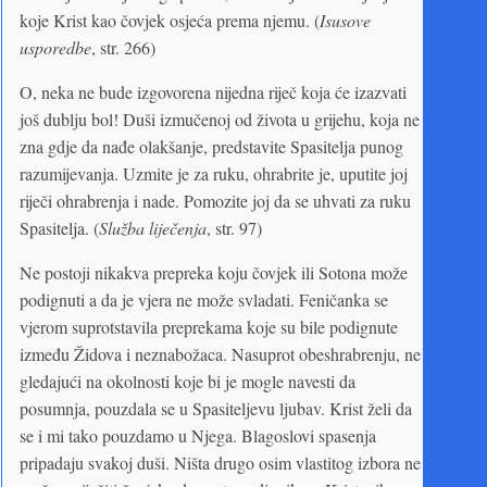
koje Krist kao čovjek osjeća prema njemu. (
Isusove
usporedbe
, str. 266)
O, neka ne bude izgovorena nijedna riječ koja će izazvati
još dublju bol! Duši izmučenoj od života u grijehu, koja ne
zna gdje da nađe olakšanje, predstavite Spasitelja punog
razumijevanja. Uzmite je za ruku, ohrabrite je, uputite joj
riječi ohrabrenja i nade. Pomozite joj da se uhvati za ruku
Spasitelja. (
Služba liječenja
, str. 97)
Ne postoji nikakva prepreka koju čovjek ili Sotona može
podignuti a da je vjera ne može svladati. Feničanka se
vjerom suprotstavila preprekama koje su bile podignute
između Židova i neznabožaca. Nasuprot obeshrabrenju, ne
gledajući na okolnosti koje bi je mogle navesti da
posumnja, pouzdala se u Spasiteljevu ljubav. Krist želi da
se i mi tako pouzdamo u Njega. Blagoslovi spasenja
pripadaju svakoj duši. Ništa drugo osim vlastitog izbora ne