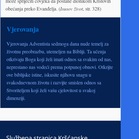
može spriječiti čovjeka da postane dionikom Kristovih
obećanja preko Evanđelja. (
Isusov život
, str. 328)
Vjerovanja
Vjerovanja Adventista sedmoga dana nude temelj za
životnu preobrazbu, utemeljen na Bibliji. Ta učenja
otkrivaju Boga koji želi imati odnos sa svakim od nas,
neprestano nas vodeći prema potpunoj obnovi. Otkrijte
ove biblijske istine, iskusite njihovu snagu u
svakodnevnom životu i razvijte smislen odnos sa
Stvoriteljem koji želi vašu cjelovitost u svakoj
dimenziji.
Službena stranica Kršćanske