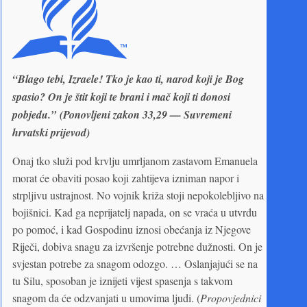
“Blago tebi, Izraele! Tko je kao ti, narod koji je Bog
spasio? On je štit koji te brani i mač koji ti donosi
pobjedu.”
(Ponovljeni zakon 33,29 — Suvremeni
hrvatski prijevod)
Onaj tko služi pod krvlju umrljanom zastavom Emanuela
morat će obaviti posao koji zahtijeva izniman napor i
strpljivu ustrajnost. No vojnik križa stoji nepokolebljivo na
bojišnici. Kad ga neprijatelj napada, on se vraća u utvrdu
po pomoć, i kad Gospodinu iznosi obećanja iz Njegove
Riječi, dobiva snagu za izvršenje potrebne dužnosti. On je
svjestan potrebe za snagom odozgo. … Oslanjajući se na
tu Silu, sposoban je iznijeti vijest spasenja s takvom
snagom da će odzvanjati u umovima ljudi. (
Propovjednici