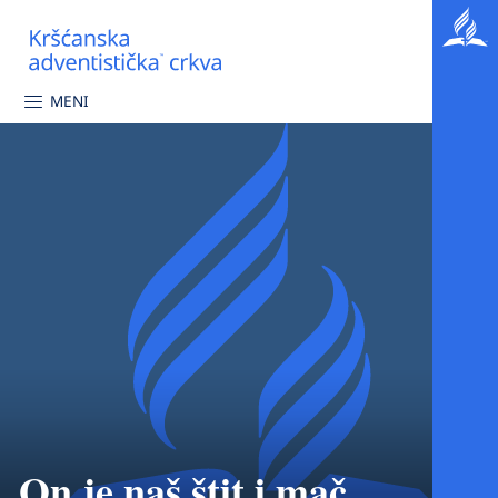
MENI
On je naš štit i mač