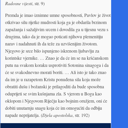
Radosne vijesti
, str. 9)
Premda je imao iznimne umne sposobnosti, Pavlov je život
otkrivao silu rijetke mudrosti koja ga je obdarila brzinom
zapažanja i sažaljivim srcem i dovodila ga u tijesnu vezu s
drugima, tako da je mogao poticati njihovu plemenitiju
narav i nadahnuti ih da teže za uzvišenijim životom.
Njegovo je srce bilo ispunjeno iskrenom ljubavlju za
korintske vjernike. … Znao je da će im se na kršćanskom
putu na svakom koraku usprotiviti Sotonina sinagoga i da
će se svakodnevno morati boriti. … Ali isto je tako znao
da im je u razapetom Kristu ponuđena sila koja može
obratiti dušu i božanski je prilagoditi da bude sposobna
oduprijeti se svim kušnjama zla. S vjerom u Boga kao
oklopom i Njegovom Riječju kao bojnim oružjem, oni će
dobiti unutarnju snagu koja će im omogućiti da odbiju
napade neprijatelja. (
Djela apostolska
, str. 192)