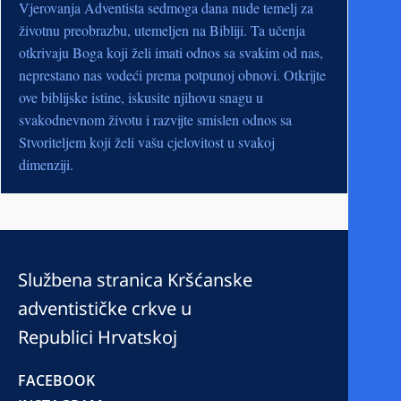
Vjerovanja Adventista sedmoga dana nude temelj za
životnu preobrazbu, utemeljen na Bibliji. Ta učenja
otkrivaju Boga koji želi imati odnos sa svakim od nas,
neprestano nas vodeći prema potpunoj obnovi. Otkrijte
ove biblijske istine, iskusite njihovu snagu u
svakodnevnom životu i razvijte smislen odnos sa
Stvoriteljem koji želi vašu cjelovitost u svakoj
dimenziji.
Službena stranica Kršćanske
adventističke crkve u
Republici Hrvatskoj
FACEBOOK