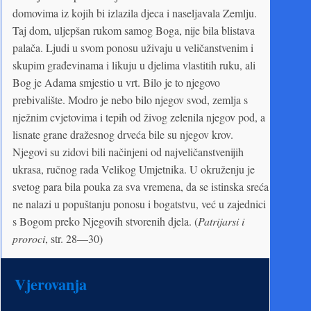
domovima iz kojih bi izlazila djeca i naseljavala Zemlju.
Taj dom, uljepšan rukom samog Boga, nije bila blistava
palača. Ljudi u svom ponosu uživaju u veličanstvenim i
skupim građevinama i likuju u djelima vlastitih ruku, ali
Bog je Adama smjestio u vrt. Bilo je to njegovo
prebivalište. Modro je nebo bilo njegov svod, zemlja s
nježnim cvjetovima i tepih od živog zelenila njegov pod, a
lisnate grane dražesnog drveća bile su njegov krov.
Njegovi su zidovi bili načinjeni od najveličanstvenijih
ukrasa, ručnog rada Velikog Umjetnika. U okruženju je
svetog para bila pouka za sva vremena, da se istinska sreća
ne nalazi u popuštanju ponosu i bogatstvu, već u zajednici
s Bogom preko Njegovih stvorenih djela. (
Patrijarsi i
proroci
, str. 28—30)
Vjerovanja