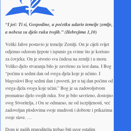
“I još: Ti si, Gospodine, u početku udario temelje zemlje,
a nebesa su djelo ruku tvojih.” (Hebrejima 1,10)
Veliki Jahve postavio je temelje Zemlji. On je cijeli svijet
odjenuo odorom ljepote i ispunio ga svime što je korisno
za čovjeka. On je stvorio sva čudesa na zemlji i u moru.
Veliko djelo stvaranja bilo je završeno za šest dana. I Bog
“počinu u sedmi dan od svega djela koje je učinio. I
blagoslovi Bog sedmi dan i posveti, jer u taj dan počinu od
svega djela svoga koje učini.” Bog je sa zadovoljstvom
promatrao djelo svojih ruku. Sve je bilo savršeno, dostojno
svog Stvoritelja, i On se odmarao, ne od iscrpljenosti, već
zadovoljan plodovima svoje mudrosti i dobrote i prikazima
svoje slave. …
Dom je naših praroditelja trebao biti uzor ostalim