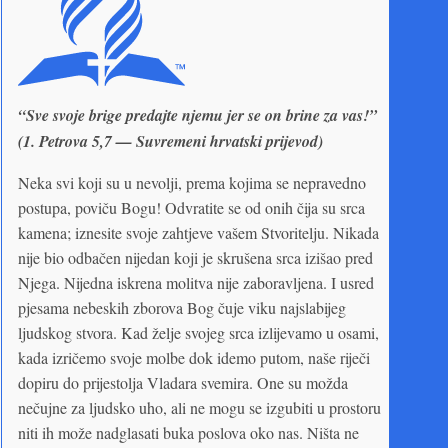
“Sve svoje brige predajte njemu jer se on brine za vas!”
(1. Petrova 5,7 — Suvremeni hrvatski prijevod)
Neka svi koji su u nevolji, prema kojima se nepravedno
postupa, poviču Bogu! Odvratite se od onih čija su srca
kamena; iznesite svoje zahtjeve vašem Stvoritelju. Nikada
nije bio odbačen nijedan koji je skrušena srca izišao pred
Njega. Nijedna iskrena molitva nije zaboravljena. I usred
pjesama nebeskih zborova Bog čuje viku najslabijeg
ljudskog stvora. Kad želje svojeg srca izlijevamo u osami,
kada izričemo svoje molbe dok idemo putom, naše riječi
dopiru do prijestolja Vladara svemira. One su možda
nečujne za ljudsko uho, ali ne mogu se izgubiti u prostoru
niti ih može nadglasati buka poslova oko nas. Ništa ne