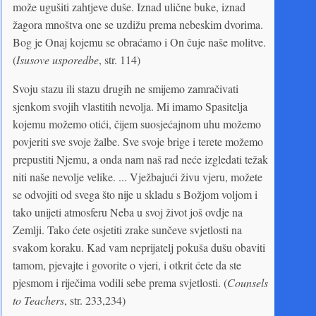
može ugušiti zahtjeve duše. Iznad ulične buke, iznad
žagora mnoštva one se uzdižu prema nebeskim dvorima.
Bog je Onaj kojemu se obraćamo i On čuje naše molitve.
(
Isusove usporedbe
, str. 114)
Svoju stazu ili stazu drugih ne smijemo zamračivati
sjenkom svojih vlastitih nevolja. Mi imamo Spasitelja
kojemu možemo otići, čijem suosjećajnom uhu možemo
povjeriti sve svoje žalbe. Sve svoje brige i terete možemo
prepustiti Njemu, a onda nam naš rad neće izgledati težak
niti naše nevolje velike. ... Vježbajući živu vjeru, možete
se odvojiti od svega što nije u skladu s Božjom voljom i
tako unijeti atmosferu Neba u svoj život još ovdje na
Zemlji. Tako ćete osjetiti zrake sunčeve svjetlosti na
svakom koraku. Kad vam neprijatelj pokuša dušu obaviti
tamom, pjevajte i govorite o vjeri, i otkrit ćete da ste
pjesmom i riječima vodili sebe prema svjetlosti. (
Counsels
to Teachers
, str. 233,234)