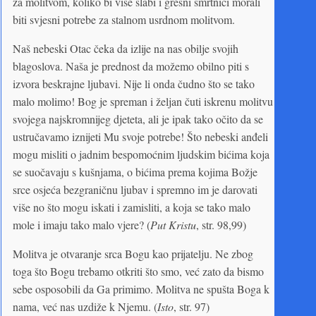
za molitvom, koliko bi više slabi i grešni smrtnici morali
biti svjesni potrebe za stalnom usrdnom molitvom.
Naš nebeski Otac čeka da izlije na nas obilje svojih
blagoslova. Naša je prednost da možemo obilno piti s
izvora beskrajne ljubavi. Nije li onda čudno što se tako
malo molimo! Bog je spreman i željan čuti iskrenu molitvu
svojega najskromnijeg djeteta, ali je ipak tako očito da se
ustručavamo iznijeti Mu svoje potrebe! Što nebeski anđeli
mogu misliti o jadnim bespomoćnim ljudskim bićima koja
se suočavaju s kušnjama, o bićima prema kojima Božje
srce osjeća bezgraničnu ljubav i spremno im je darovati
više no što mogu iskati i zamisliti, a koja se tako malo
mole i imaju tako malo vjere? (
Put Kristu
, str. 98,99)
Molitva je otvaranje srca Bogu kao prijatelju. Ne zbog
toga što Bogu trebamo otkriti što smo, već zato da bismo
sebe osposobili da Ga primimo. Molitva ne spušta Boga k
nama, već nas uzdiže k Njemu. (
Isto
, str. 97)