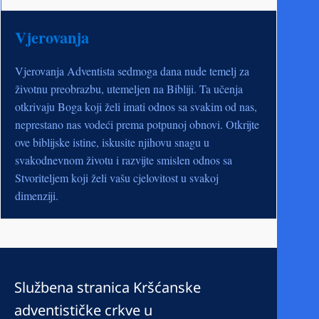
Vjerovanja
Vjerovanja Adventista sedmoga dana nude temelj za
životnu preobrazbu, utemeljen na Bibliji. Ta učenja
otkrivaju Boga koji želi imati odnos sa svakim od nas,
neprestano nas vodeći prema potpunoj obnovi. Otkrijte
ove biblijske istine, iskusite njihovu snagu u
svakodnevnom životu i razvijte smislen odnos sa
Stvoriteljem koji želi vašu cjelovitost u svakoj
dimenziji.
Službena stranica Kršćanske
adventističke crkve u