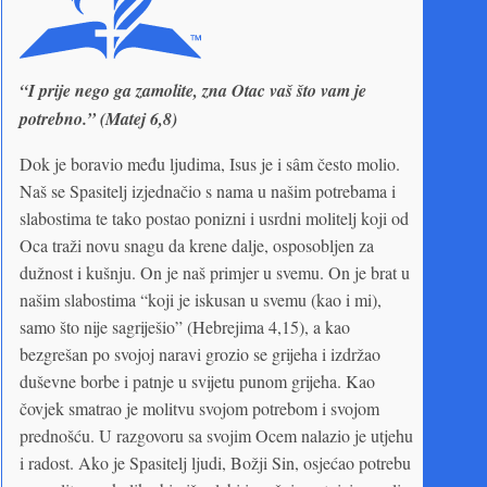
“I prije nego ga zamolite, zna Otac vaš što vam je
potrebno.” (Matej 6,8)
Dok je boravio među ljudima, Isus je i sâm često molio.
Naš se Spasitelj izjednačio s nama u našim potrebama i
slabostima te tako postao ponizni i usrdni molitelj koji od
Oca traži novu snagu da krene dalje, osposobljen za
dužnost i kušnju. On je naš primjer u svemu. On je brat u
našim slabostima “koji je iskusan u svemu (kao i mi),
samo što nije sagriješio” (Hebrejima 4,15), a kao
bezgrešan po svojoj naravi grozio se grijeha i izdržao
duševne borbe i patnje u svijetu punom grijeha. Kao
čovjek smatrao je molitvu svojom potrebom i svojom
prednošću. U razgovoru sa svojim Ocem nalazio je utjehu
i radost. Ako je Spasitelj ljudi, Božji Sin, osjećao potrebu