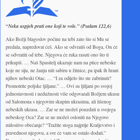
“Neka uspjeh prati one koji te vole.” (Psalam 122,6)
Ako Božji blagoslov počine na tebi zato što si Mu se
predala, napredovat ćeš. Ako se odvratiš od Boga, On će
se odvratiti od tebe. Njegova će ruka rasuti ono što ti
prikupiš. … Naš Spasitelj ukazuje nam na ptice nebeske
koje ne siju, ne žanju niti sabiru u žitnice, pa ipak ih hrani
njihov nebeski Otac. … “I za odijelo što ste zabrinuti?
Promotrite poljske ljiljane.” … Ovi su ljiljani po svojoj
jednostavnosti i nedužnosti više odgovarali Božjem ukusu
od Salomona s njegovim skupim ukrasima, ali lišenog
nebeskih ukrasa. … Zar se ne možeš pouzdati u svojega
nebeskog Oca? Zar se ne možeš osloniti na Njegovo
milostivo obećanje? “Tražite stoga najprije Kraljevstvo i
pravednost njegovu, a sve će vam se ostalo dodati.”