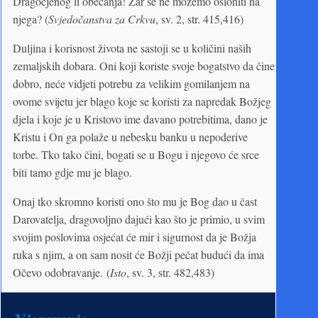
Dragocjenog li obećanja! Zar se ne možemo osloniti na
njega? (
Svjedočanstva za Crkvu
, sv. 2, str. 415,416)
Duljina i korisnost života ne sastoji se u količini naših
zemaljskih dobara. Oni koji koriste svoje bogatstvo da čine
dobro, neće vidjeti potrebu za velikim gomilanjem na
ovome svijetu jer blago koje se koristi za napredak Božjeg
djela i koje je u Kristovo ime davano potrebitima, dano je
Kristu i On ga polaže u nebesku banku u nepoderive
torbe. Tko tako čini, bogati se u Bogu i njegovo će srce
biti tamo gdje mu je blago.
Onaj tko skromno koristi ono što mu je Bog dao u čast
Darovatelja, dragovoljno dajući kao što je primio, u svim
svojim poslovima osjećat će mir i sigurnost da je Božja
ruka s njim, a on sam nosit će Božji pečat budući da ima
Očevo odobravanje. (
Isto
, sv. 3, str. 482,483)