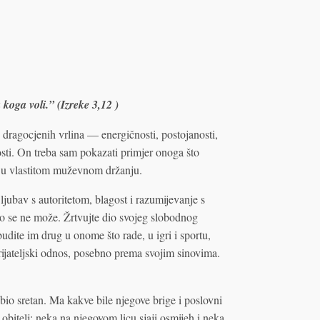
 koga voli.” (Izreke 3,12 )
u dragocjenih vrlina — energičnosti, postojanosti,
snosti. On treba sam pokazati primjer onoga što
ne u vlastitom muževnom držanju.
 ljubav s autoritetom, blagost i razumijevanje s
o se ne može. Žrtvujte dio svojeg slobodnog
budite im drug u onome što rade, u igri i sportu,
rijateljski odnos, posebno prema svojim sinovima.
bio sretan. Ma kakve bile njegove brige i poslovni
 obitelj; neka na njegovom licu sjaji osmijeh i neka