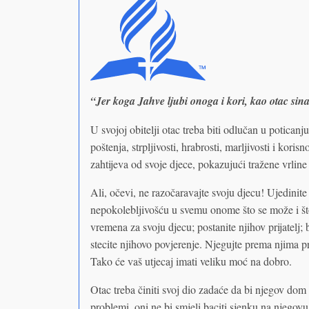
“Jer koga Jahve ljubi onoga i kori, kao otac sina
U svojoj obitelji otac treba biti odlučan u poticanj
poštenja, strpljivosti, hrabrosti, marljivosti i kori
zahtijeva od svoje djece, pokazujući tražene vrli
Ali, očevi, ne razočaravajte svoju djecu! Ujedinite
nepokolebljivošću u svemu onome što se može i št
vremena za svoju djecu; postanite njihov prijatelj; 
stecite njihovo povjerenje. Njegujte prema njima p
Tako će vaš utjecaj imati veliku moć na dobro.
Otac treba činiti svoj dio zadaće da bi njegov dom 
problemi, oni ne bi smjeli baciti sjenku na njegovu