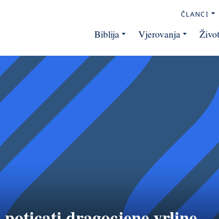
ČLANCI
Biblija
Vjerovanja
Živo
 poticati dragocjene vrline