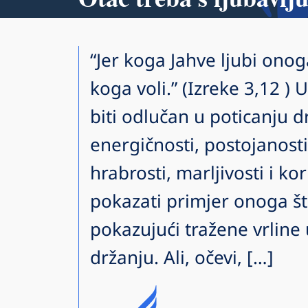
“Jer koga Jahve ljubi onoga
koga voli.” (Izreke 3,12 ) U
biti odlučan u poticanju 
energičnosti, postojanosti,
hrabrosti, marljivosti i ko
pokazati primjer onoga št
pokazujući tražene vrlin
držanju. Ali, očevi, […]