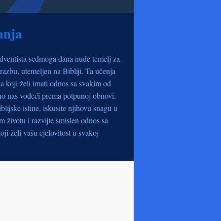
anja
dventista sedmoga dana nude temelj za
razbu, utemeljen na Bibliji. Ta učenja
a koji želi imati odnos sa svakim od
no nas vodeći prema potpunoj obnovi.
iblijske istine, iskusite njihovu snagu u
životu i razvijte smislen odnos sa
oji želi vašu cjelovitost u svakoj