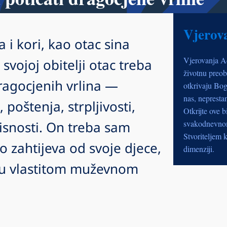
Vjerov
 i kori, kao otac sina
Vjerovanja A
 svojoj obitelji otac treba
životnu preob
dragocjenih vrlina —
otkrivaju Bog
nas, nepresta
 poštenja, strpljivosti,
Otkrijte ove b
risnosti. On treba sam
svakodnevnom 
Stvoriteljem k
o zahtijeva od svoje djece,
dimenziji.
e u vlastitom muževnom