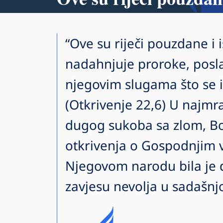
“Ove su riječi pouzdane i 
nadahnjuje proroke, posl
njegovim slugama što se 
(Otkrivenje 22,6) U najmr
dugog sukoba sa zlom, Bo
otkrivenja o Gospodnjim
Njegovom narodu bila je
zavjesu nevolja u sadašnjo