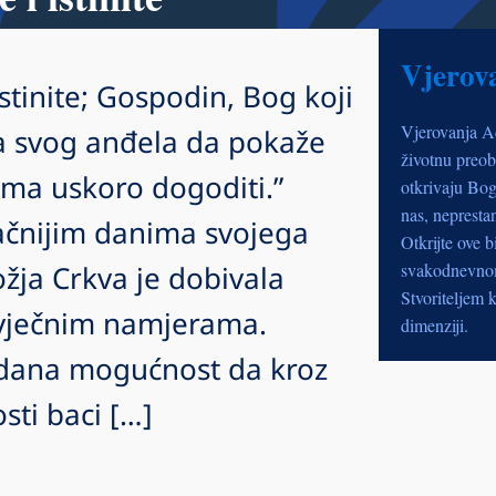
Vjerov
istinite; Gospodin, Bog koji
Vjerovanja A
a svog anđela da pokaže
životnu preob
ima uskoro dogoditi.”
otkrivaju Bog
nas, nepresta
ačnijim danima svojega
Otkrijte ove b
žja Crkva je dobivala
svakodnevnom 
Stvoriteljem k
 vječnim namjerama.
dimenziji.
 dana mogućnost da kroz
sti baci […]