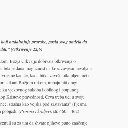
g koji nadahnjuje proroke, posla svog anđela da
iti.” (Otkrivenje 22,6)
lom, Božja Crkva je dobivala otkrivenja o
bila je dana mogućnost da kroz zavjesu nevolja u
vrijeme kad će, kada bitka završi, otkupljeni ući u
ri slikani Božjom rukom, trebaju biti dragi
šetka vjekovnog sukoba i obilnog i potpunog
op Kristove pravednosti, Crva treba ući u svoju
sunce, strašna kao vojska pod zastavama” (Pjesma
a pobijedi. (
Proroci i kraljevi
, str. 460—462)
 čeznuli su za tim da shvate njihovo puno značenje.