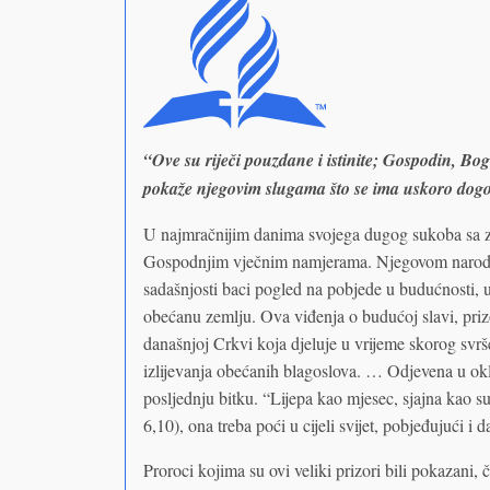
“Ove su riječi pouzdane i istinite; Gospodin, Bo
pokaže njegovim slugama što se ima uskoro dogod
U najmračnijim danima svojega dugog sukoba sa z
Gospodnjim vječnim namjerama. Njegovom narodu 
sadašnjosti baci pogled na pobjede u budućnosti, u 
obećanu zemlju. Ova viđenja o budućoj slavi, prizo
današnjoj Crkvi koja djeluje u vrijeme skorog svr
izlijevanja obećanih blagoslova. … Odjevena u okl
posljednju bitku. “Lijepa kao mjesec, sjajna kao 
6,10), ona treba poći u cijeli svijet, pobjeđujući i d
Proroci kojima su ovi veliki prizori bili pokazani,