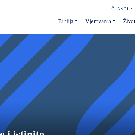
ČLANCI
Biblija
Vjerovanja
Živo
 i istinite