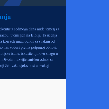
anja
dventista sedmoga dana nude temelj za
razbu, utemeljen na Bibliji. Ta učenja
a koji želi imati odnos sa svakim od
no nas vodeći prema potpunoj obnovi.
iblijske istine, iskusite njihovu snagu u
životu i razvijte smislen odnos sa
oji želi vašu cjelovitost u svakoj