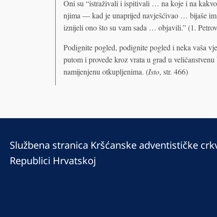
Oni su “istraživali i ispitivali … na koje i na kak
njima — kad je unaprijed navješćivao … bijaše im
iznijeli ono što su vam sada … objavili.” (1. Petro
Podignite pogled, podignite pogled i neka vaša vje
putom i provede kroz vrata u grad u veličanstvenu
namijenjenu otkupljenima. (
Isto
, str. 466)
Službena stranica Kršćanske adventističke crk
Republici Hrvatskoj