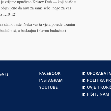
vo je vrijeme upućivao Kristov Duh — koji bijaše u
 objavljeno da nisu za same sebe, nego za vas
va 1,10-12)
ra stalno raste. Neka vas ta vjera povede uzanim
 budućnost, u beskrajnu i slavnu budućnost
FACEBOOK
UPORABA IM
ve u
INSTAGRAM
POLITIKA P
YOUTUBE
UVJETI KORI
PIŠITE NAM