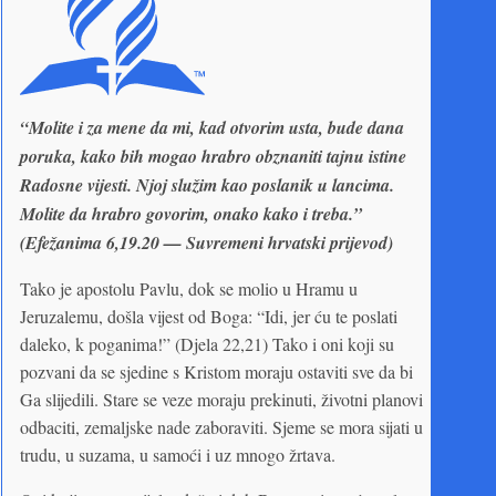
“Molite i za mene da mi, kad otvorim usta, bude dana
poruka, kako bih mogao hrabro obznaniti tajnu istine
Radosne vijesti. Njoj služim kao poslanik u lancima.
Molite da hrabro govorim, onako kako i treba.”
(Efežanima 6,19.20 — Suvremeni hrvatski prijevod)
Tako je apostolu Pavlu, dok se molio u Hramu u
Jeruzalemu, došla vijest od Boga: “Idi, jer ću te poslati
daleko, k poganima!” (Djela 22,21) Tako i oni koji su
pozvani da se sjedine s Kristom moraju ostaviti sve da bi
Ga slijedili. Stare se veze moraju prekinuti, životni planovi
odbaciti, zemaljske nade zaboraviti. Sjeme se mora sijati u
trudu, u suzama, u samoći i uz mnogo žrtava.