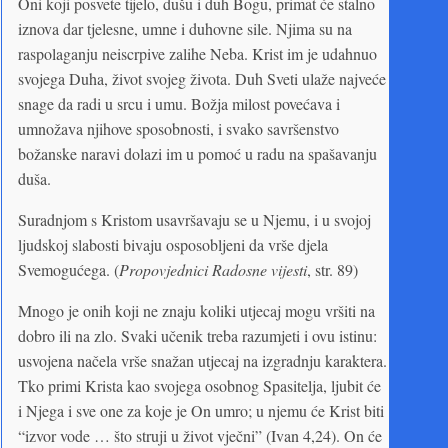
Oni koji posvete tijelo, dušu i duh Bogu, primat će stalno
iznova dar tjelesne, umne i duhovne sile. Njima su na
raspolaganju neiscrpive zalihe Neba. Krist im je udahnuo
svojega Duha, život svojeg života. Duh Sveti ulaže najveće
snage da radi u srcu i umu. Božja milost povećava i
umnožava njihove sposobnosti, i svako savršenstvo
božanske naravi dolazi im u pomoć u radu na spašavanju
duša.
Suradnjom s Kristom usavršavaju se u Njemu, i u svojoj
ljudskoj slabosti bivaju osposobljeni da vrše djela
Svemogućega. (
Propovjednici Radosne vijesti
, str. 89)
Mnogo je onih koji ne znaju koliki utjecaj mogu vršiti na
dobro ili na zlo. Svaki učenik treba razumjeti i ovu istinu:
usvojena načela vrše snažan utjecaj na izgradnju karaktera.
Tko primi Krista kao svojega osobnog Spasitelja, ljubit će
i Njega i sve one za koje je On umro; u njemu će Krist biti
“izvor vode … što struji u život vječni” (Ivan 4,24). On će