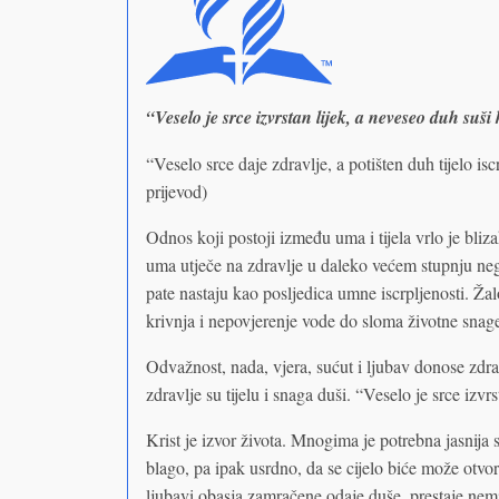
“Veselo je srce izvrstan lijek, a neveseo duh suši 
“Veselo srce daje zdravlje, a potišten duh tijelo i
prijevod)
Odnos koji postoji između uma i tijela vrlo je bliz
uma utječe na zdravlje u daleko većem stupnju neg
pate nastaju kao posljedica umne iscrpljenosti. Žalo
krivnja i nepovjerenje vode do sloma životne snage
Odvažnost, nada, vjera, sućut i ljubav donose zdrav
zdravlje su tijelu i snaga duši. “Veselo je srce izvrst
Krist je izvor života. Mnogima je potrebna jasnija 
blago, pa ipak usrdno, da se cijelo biće može otvor
ljubavi obasja zamračene odaje duše, prestaje nemi