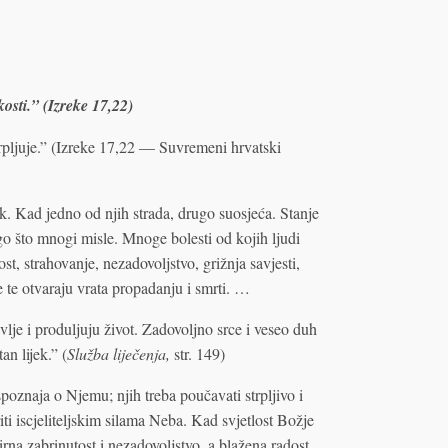
kosti.” (Izreke 17,22)
scrpljuje.” (Izreke 17,22 — Suvremeni hrvatski
ak. Kad jedno od njih strada, drugo suosjeća. Stanje
o što mnogi misle. Mnoge bolesti od kojih ljudi
st, strahovanje, nezadovoljstvo, grižnja savjesti,
 te otvaraju vrata propadanju i smrti. …
lje i produljuju život. Zadovoljno srce i veseo duh
an lijek.” (
Služba liječenja,
str. 149)
spoznaja o Njemu; njih treba poučavati strpljivo i
iti iscjeliteljskim silama Neba. Kad svjetlost Božje
rna zabrinutost i nezadovoljstvo, a blažena radost