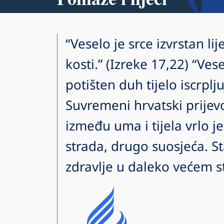
“Veselo je srce izvrstan li
kosti.” (Izreke 17,22) “Ves
potišten duh tijelo iscrplj
Suvremeni hrvatski prijev
između uma i tijela vrlo j
strada, drugo suosjeća. S
zdravlje u daleko većem s