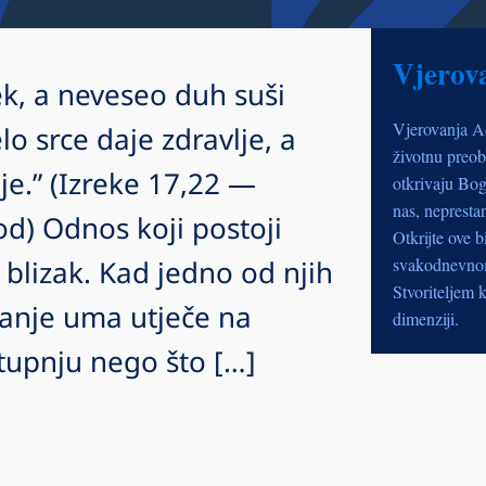
Vjerov
jek, a neveseo duh suši
Vjerovanja A
elo srce daje zdravlje, a
životnu preob
uje.” (Izreke 17,22 —
otkrivaju Bog
nas, nepresta
od) Odnos koji postoji
Otkrijte ove b
e blizak. Kad jedno od njih
svakodnevnom 
Stvoriteljem k
tanje uma utječe na
dimenziji.
tupnju nego što […]