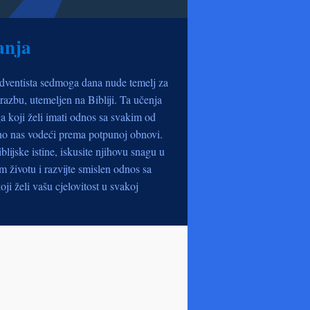
anja
dventista sedmoga dana nude temelj za
razbu, utemeljen na Bibliji. Ta učenja
a koji želi imati odnos sa svakim od
no nas vodeći prema potpunoj obnovi.
iblijske istine, iskusite njihovu snagu u
životu i razvijte smislen odnos sa
oji želi vašu cjelovitost u svakoj