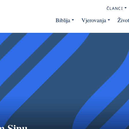
ČLANCI
Biblija
Vjerovanja
Živo
m Sinu