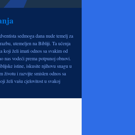
anja
dventista sedmoga dana nude temelj za
razbu, utemeljen na Bibliji. Ta učenja
a koji želi imati odnos sa svakim od
no nas vodeći prema potpunoj obnovi.
iblijske istine, iskusite njihovu snagu u
životu i razvijte smislen odnos sa
oji želi vašu cjelovitost u svakoj