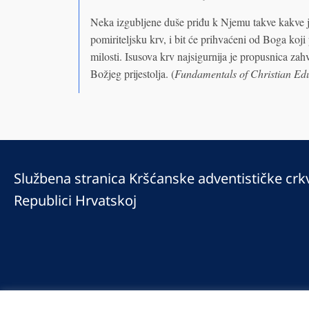
Neka izgubljene duše priđu k Njemu takve kakve je
pomiriteljsku krv, i bit će prihvaćeni od Boga koji
milosti. Isusova krv najsigurnija je propusnica za
Božjeg prijestolja. (
Fundamentals of Christian Ed
Službena stranica Kršćanske adventističke crk
Republici Hrvatskoj
© 2025 Copyright © 2023 Kršćanska adventistička crkva u Republici Hrv