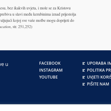
su, bez ikakvih uvjeta, i mole se za Kristovu
 prebiva u slavi među kerubinima iznad prijestolja
hvaljujući kojoj sve vaše molbe mogu doprijeti do
ucation
, str. 251,252)
FACEBOOK
UPORABA IM
ve u
INSTAGRAM
POLITIKA P
YOUTUBE
UVJETI KORI
PIŠITE NAM
atskoj