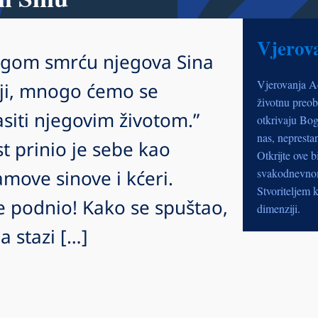
Vjerov
Bogom smrću njegova Sina
Vjerovanja A
elji, mnogo ćemo se
životnu preob
asiti njegovim životom.”
otkrivaju Bog
nas, nepresta
st prinio je sebe kao
Otkrijte ove b
move sinove i kćeri.
svakodnevnom 
Stvoriteljem k
e podnio! Kako se spuštao,
dimenziji.
a stazi […]