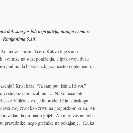
a dok smo još bili neprijatelji, mnogo ćemo se
.” (Rimljanima 5,10)
e Adamove sinove i kćeri. Kakvo li je samo
, sve niže na stazi poniženja, a ipak svoju dušu
ovo podnio da bi vas uzdigao, očistio i oplemenio, i
asenja? Krist kaže: “Ja sam put, istina i život.”
 vi ste pozvani i izabrani. ... Nitko neće biti
Nebesko Veličanstvo, jedinorođeni Sin istinskoga i
davši svoj život kao žrtvu na golgotskom križu. Ali
repravedan da promatra grijeh. Ali ni to vas ne treba
ti pravednike, nego grešnike na pokajanje.” (Luka