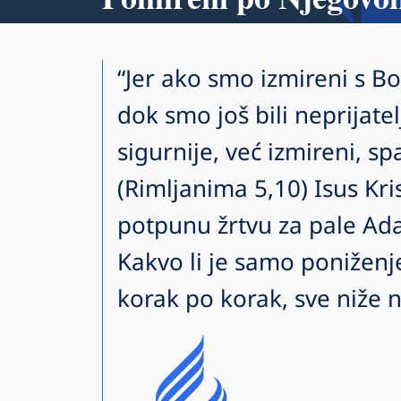
“Jer ako smo izmireni s 
dok smo još bili neprijat
sigurnije, već izmireni, sp
(Rimljanima 5,10) Isus Kri
potpunu žrtvu za pale Ada
Kakvo li je samo poniženj
korak po korak, sve niže n