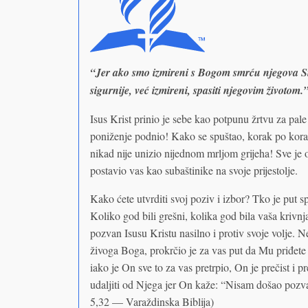
“Jer ako smo izmireni s Bogom smrću njegova Sin
sigurnije, već izmireni, spasiti njegovim životom
Isus Krist prinio je sebe kao potpunu žrtvu za pal
poniženje podnio! Kako se spuštao, korak po korak
nikad nije unizio nijednom mrljom grijeha! Sve je 
postavio vas kao subaštinike na svoje prijestolje.
Kako ćete utvrditi svoj poziv i izbor? Tko je put sp
Koliko god bili grešni, kolika god bila vaša krivnja,
pozvan Isusu Kristu nasilno i protiv svoje volje. 
živoga Boga, prokrčio je za vas put da Mu priđete 
iako je On sve to za vas pretrpio, On je prečist i p
udaljiti od Njega jer On kaže: “Nisam došao pozva
5,32 — Varaždinska Biblija)