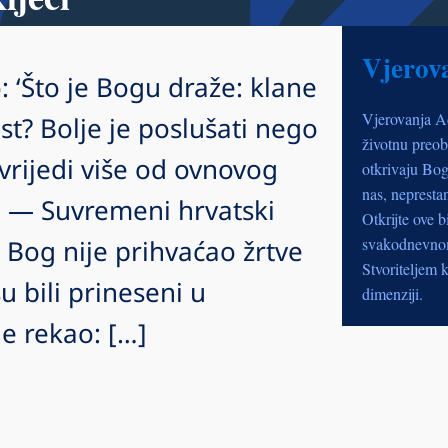
Vjerov
 ‘Što je Bogu draže: klane
Vjerovanja A
ost? Bolje je poslušati nego
životnu preob
 vrijedi više od ovnovog
otkrivaju Bog
nas, nepresta
22 — Suvremeni hrvatski
Otkrijte ove b
 Bog nije prihvaćao žrtve
svakodnevnom 
Stvoriteljem k
u bili prineseni u
dimenziji.
e rekao: […]