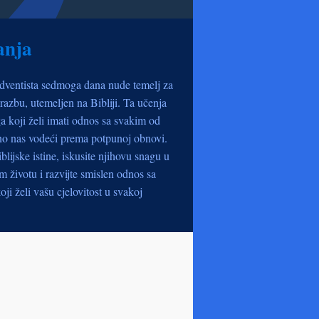
anja
dventista sedmoga dana nude temelj za
razbu, utemeljen na Bibliji. Ta učenja
a koji želi imati odnos sa svakim od
no nas vodeći prema potpunoj obnovi.
iblijske istine, iskusite njihovu snagu u
životu i razvijte smislen odnos sa
oji želi vašu cjelovitost u svakoj