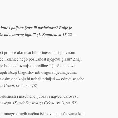
ane i paljene žrtve ili poslušnost? Bolje je
 više od ovnovog loja.’” (1. Samuelova 15,22 —
 i prinose ako nisu bili prineseni u ispravnom
ice i klanice nego poslušnost njegovu glasu? Znaj,
 je bolja od ovnujske pretiline.” (1. Samuelova
ti Božji blagoslov niti osigurati jedna jedina
 osim one koju bi trebali prinijeti — odreći se sebe
za Crkvu
, sv. 4, str. 78)
slušnosti i nesebične ljubavi i najveći darovi su
k svega. (
Svjedočanstva za Crkvu
, sv. 3, str. 52)
toji mnogo drugih načina iskazivanja poštovanja koji