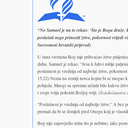
“No Samuel je na to rekao: ‘Što je Bogu draže: kl
poslušati nego prinositi žrtve, pokornost vrijedi
Suvremeni hrvatski prijevod)
U stara vremena Bog nije prihvaćao žrtve paljenice
duhu. Samuel je rekao: “Jesu li Jahvi milije paljen
poslušnost je vrednija od najbolje žrtve, pokornost
15,22) Nema na zemlji novca kojim bi se mogao kupi
pobjeda. Mnogi su spremni učiniti bilo kakvu žrtvu
i svoju volju pokoriti Božjoj volji. (
Svjedočanstva 
“Poslušnost je vrednija od najbolje žrtve.” A bez po
premali da bi se donijeli pred Onoga koji je vlasni
Bog nije zapovjedio ništa što je nebitno, iako pos