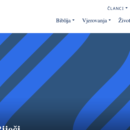
ČLANCI
Biblija
Vjerovanja
Živo
iječi