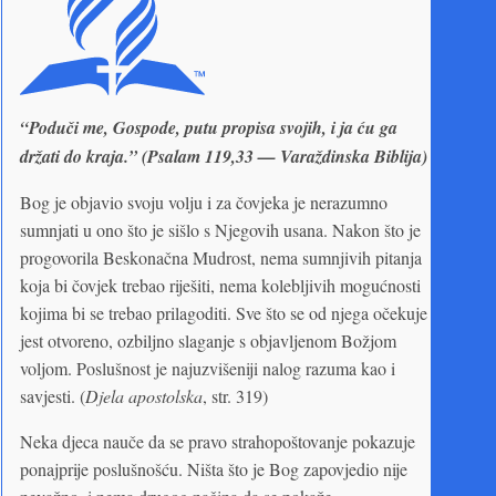
“Poduči me, Gospode, putu propisa svojih, i ja ću ga
držati do kraja.” (Psalam 119,33 — Varaždinska Biblija)
Bog je objavio svoju volju i za čovjeka je nerazumno
sumnjati u ono što je sišlo s Njegovih usana. Nakon što je
progovorila Beskonačna Mudrost, nema sumnjivih pitanja
koja bi čovjek trebao riješiti, nema kolebljivih mogućnosti
kojima bi se trebao prilagoditi. Sve što se od njega očekuje
jest otvoreno, ozbiljno slaganje s objavljenom Božjom
voljom. Poslušnost je najuzvišeniji nalog razuma kao i
savjesti. (
Djela apostolska
, str. 319)
Neka djeca nauče da se pravo strahopoštovanje pokazuje
ponajprije poslušnošću. Ništa što je Bog zapovjedio nije