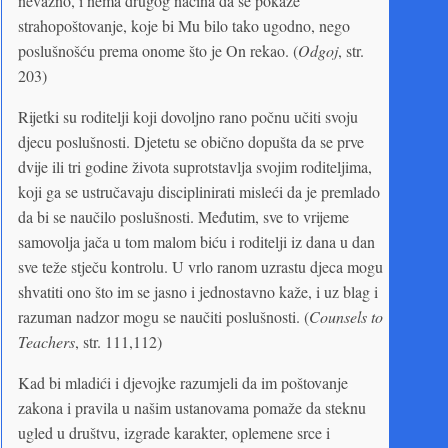
nevažno, i nema drugog načina da se pokaže
strahopoštovanje, koje bi Mu bilo tako ugodno, nego
poslušnošću prema onome što je On rekao. (
Odgoj
, str.
203)
Rijetki su roditelji koji dovoljno rano počnu učiti svoju
djecu poslušnosti. Djetetu se obično dopušta da se prve
dvije ili tri godine života suprotstavlja svojim roditeljima,
koji ga se ustručavaju disciplinirati misleći da je premlado
da bi se naučilo poslušnosti. Međutim, sve to vrijeme
samovolja jača u tom malom biću i roditelji iz dana u dan
sve teže stječu kontrolu. U vrlo ranom uzrastu djeca mogu
shvatiti ono što im se jasno i jednostavno kaže, i uz blag i
razuman nadzor mogu se naučiti poslušnosti. (
Counsels to
Teachers
, str. 111,112)
Kad bi mladići i djevojke razumjeli da im poštovanje
zakona i pravila u našim ustanovama pomaže da steknu
ugled u društvu, izgrade karakter, oplemene srce i