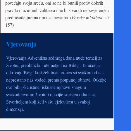
povećaju svoju sreću, oni se ne bi bunili protiv dobrih
pravila i razumnih zahtjeva i ne bi stvarali nepovjerenje i
predrasude prema tim ustanovama. (
Poruke mladima
, str.
157)
Vjerovanja
Vjerovanja Adventista sedmoga dana nude temelj za
životnu preobrazbu, utemeljen na Bibliji. Ta učenja
otkrivaju Boga koji želi imati odnos sa svakim od nas,
neprestano nas vodeći prema potpunoj obnovi. Otkrijte
ove biblijske istine, iskusite njihovu snagu u
svakodnevnom životu i razvijte smislen odnos sa
Stvoriteljem koji želi vašu cjelovitost u svakoj
dimenziji.