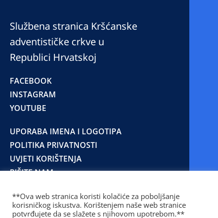
Službena stranica Kršćanske
adventističke crkve u
Republici Hrvatskoj
FACEBOOK
INSTAGRAM
YOUTUBE
UPORABA IMENA I LOGOTIPA
POLITIKA PRIVATNOSTI
UVJETI KORIŠTENJA
PIŠITE NAM
**Ova web stranica koristi kolačiće za poboljšanje
korisničkog iskustva. Korištenjem naše web stranice
© 2025 Copyright © 2023 Kršćanska adventistička
potvrđujete da se slažete s njihovom upotrebom.**
crkva u Republici Hrvatskoj