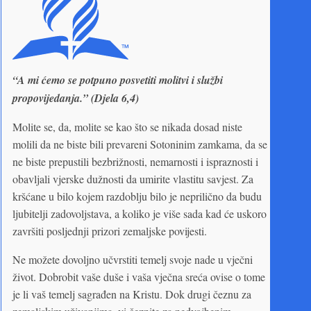
“A mi ćemo se potpuno posvetiti molitvi i službi
propovijedanja.” (Djela 6,4)
Molite se, da, molite se kao što se nikada dosad niste
molili da ne biste bili prevareni Sotoninim zamkama, da se
ne biste prepustili bezbrižnosti, nemarnosti i ispraznosti i
obavljali vjerske dužnosti da umirite vlastitu savjest. Za
kršćane u bilo kojem razdoblju bilo je neprilično da budu
ljubitelji zadovoljstava, a koliko je više sada kad će uskoro
završiti posljednji prizori zemaljske povijesti.
Ne možete dovoljno učvrstiti temelj svoje nade u vječni
život. Dobrobit vaše duše i vaša vječna sreća ovise o tome
je li vaš temelj sagrađen na Kristu. Dok drugi čeznu za