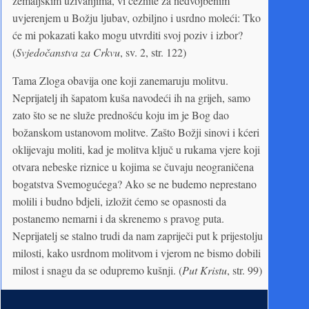
zemaljskim uživanjima, vi čeznite za nedvojbenim
uvjerenjem u Božju ljubav, ozbiljno i usrdno moleći: Tko
će mi pokazati kako mogu utvrditi svoj poziv i izbor?
(
Svjedočanstva za Crkvu
, sv. 2, str. 122)
Tama Zloga obavija one koji zanemaruju molitvu.
Neprijatelj ih šapatom kuša navodeći ih na grijeh, samo
zato što se ne služe prednošću koju im je Bog dao
božanskom ustanovom molitve. Zašto Božji sinovi i kćeri
oklijevaju moliti, kad je molitva ključ u rukama vjere koji
otvara nebeske riznice u kojima se čuvaju neograničena
bogatstva Svemogućega? Ako se ne budemo neprestano
molili i budno bdjeli, izložit ćemo se opasnosti da
postanemo nemarni i da skrenemo s pravog puta.
Neprijatelj se stalno trudi da nam zapriječi put k prijestolju
milosti, kako usrdnom molitvom i vjerom ne bismo dobili
milost i snagu da se odupremo kušnji. (
Put Kristu
, str. 99)